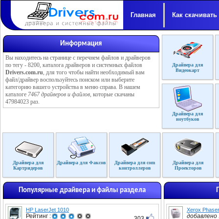
Главная
Как скачивать
Информация
Вы находитесь на странице с перечнем файлов и драйверов
по тегу - 8200, каталога драйверов и системных файлов
Драйвера для
Видеокарт
Drivers.com.ru
, для того чтобы найти необходимый вам
файл/драйвер воспользуйтесь поиском или выберите
категорию вашего устройства в меню справа. В нашем
каталоге
7467 драйверов и файлов
, которые скачаны
47984023 раз.
Драйвера для
ноутбуков
Драйвера для
Драйвера для Факсов
Драйвера для com
Драйвера для
Картридеров
контроллеров
Проекторов
Популярные драйвера и файлы раздела
HP LaserJet 1010
Xerox Phase
Рейтинг :
добавлено :
303