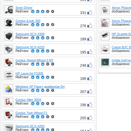
Sven Driver
Xerox Phase
Рейтинг :
добавлено :
331
Genius iLook 300
Xerox Phase
Рейтинг :
добавлено :
276
Samsung SCX-4300
HP Scanjet 8
Рейтинг :
добавлено :
189
Samsung SCX-4220
Canon BJC 8
Рейтинг :
добавлено :
195
Genius Speed Wheel 3 MT
nVidia GeFor
Рейтинг :
добавлено :
248
HP LaserJet P1005
Рейтинг :
186
Windows XP Пакет драйверов Dri
Рейтинг :
207
Genius iSlim 300X
Рейтинг :
196
Genius Twin Wheel F1
Рейтинг :
205
Samsung SCX-4200
Рейтинг :