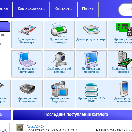
вная
Как скачивать
Контакты
Поиск
ров
лов
Драйвера для
Драйвера для
Драйвера для сканера
Драйвера дл
Видеокарт
принтера
звуковых кар
м
Драйвера для
Драйвера для веб
Драйвера для
Драйвера для 
ноутбуков
камеры
мониторов
тюнеров
я com
Драйвера для
Драйвера для
Драйвера для SATA
Драйвера дл
ров
Проекторов
Видеокамер
RAID
телефонов
а
Последние поступления каталога
Asus A8N5X
добавлено : 15-04-2012, 07:07
Размер файла : 2.8 
3