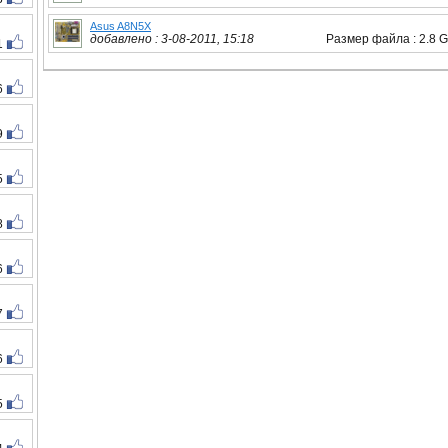
Asus A8N5X
добавлено : 3-08-2011, 15:18
Размер файла : 2.8 
1
6
9
5
8
6
7
6
5