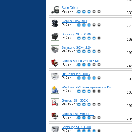
Sven Driver
Рейтинг :
33
Genius iLook 300
Рейтинг :
27
Samsung SCX-4300
Рейтинг :
18
Samsung SCX-4220
Рейтинг :
19
Genius Speed Wheel 3 MT
Рейтинг :
24
HP LaserJet P1005
Рейтинг :
18
Windows XP Пакет драйверов Dri
Рейтинг :
20
Genius iSlim 300X
Рейтинг :
19
Genius Twin Wheel F1
Рейтинг :
20
Samsung SCX-4200
Рейтинг :