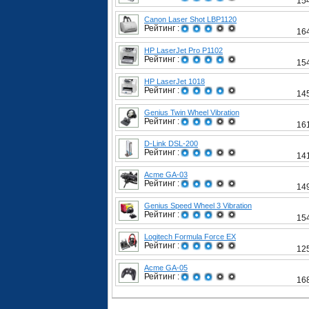
15
Canon Laser Shot LBP1120
Рейтинг :
16
HP LaserJet Pro P1102
Рейтинг :
15
HP LaserJet 1018
Рейтинг :
14
Genius Twin Wheel Vibration
Рейтинг :
16
D-Link DSL-200
Рейтинг :
14
Acme GA-03
Рейтинг :
14
Genius Speed Wheel 3 Vibration
Рейтинг :
15
Logitech Formula Force EX
Рейтинг :
12
Acme GA-05
Рейтинг :
16