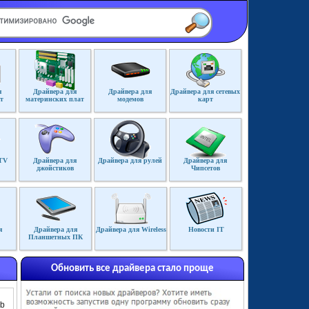
я
Драйвера для
Драйвера для
Драйвера для сетевых
т
материнских плат
модемов
карт
TV
Драйвера для
Драйвера для рулей
Драйвера для
джойстиков
Чипсетов
я
Драйвера для
Драйвера для Wireless
Новости IT
Планшетных ПК
Обновить все драйвера стало проще
Gb