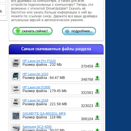
Gb
Самые скачиваемые файлы раздела
HP LaserJet Pro P1102
Размер файла : 232 Mb
370459
HP LaserJet 1010
Размер файла : 64.47 MB
348768
HP LaserJet P1005
Размер файла : 179.45 Mb
331561
HP LaserJet 1018
Размер файла : 221.58 MB
323023
GIGABYTE GA-8I915GL-MFK
Размер файла : 118 Mb
306104
Samsung SCX-4200
Размер файла : 50.02 Mb