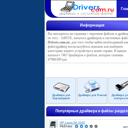
Гла
Информация
Вы находитесь на странице с перечнем файлов и драйве
по тегу - A8N5X, каталога драйверов и системных фай
Drivers.com.ru
, для того чтобы найти необходимый ва
файл/драйвер воспользуйтесь поиском или выберите
категорию вашего устройства в меню справа. В нашем
каталоге
7467 драйверов и файлов
, которые скачаны
47986309 раз.
Драйвера для
Драйвера для Факсов
Драйвера дл
Картридеров
контролле
Популярные драйвера и файлы раздел
HP LaserJet 1010
Рейтинг :
30