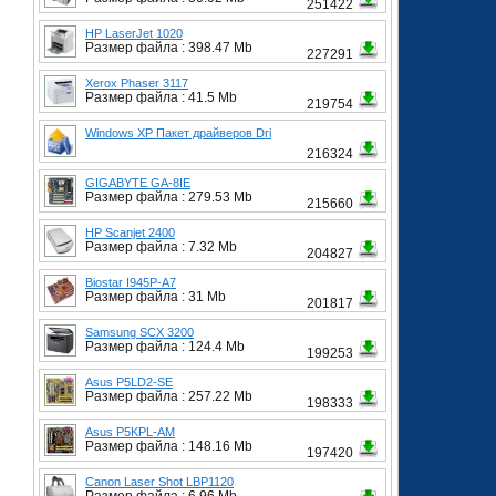
251422
HP LaserJet 1020
Размер файла : 398.47 Mb
227291
Xerox Phaser 3117
Размер файла : 41.5 Mb
219754
Windows XP Пакет драйверов Dri
216324
GIGABYTE GA-8IE
Размер файла : 279.53 Mb
215660
HP Scanjet 2400
Размер файла : 7.32 Mb
204827
Biostar I945P-A7
Размер файла : 31 Mb
201817
Samsung SCX 3200
Размер файла : 124.4 Mb
199253
Asus P5LD2-SE
Размер файла : 257.22 Mb
198333
Asus P5KPL-AM
Размер файла : 148.16 Mb
197420
Canon Laser Shot LBP1120