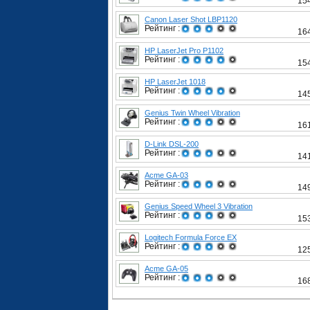
15
Canon Laser Shot LBP1120
Рейтинг :
16
HP LaserJet Pro P1102
Рейтинг :
15
HP LaserJet 1018
Рейтинг :
14
Genius Twin Wheel Vibration
Рейтинг :
16
D-Link DSL-200
Рейтинг :
14
Acme GA-03
Рейтинг :
14
Genius Speed Wheel 3 Vibration
Рейтинг :
15
Logitech Formula Force EX
Рейтинг :
12
Acme GA-05
Рейтинг :
16