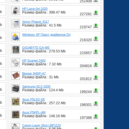
251408
HP LaserJet 1020
Mb
Размер файла : 398.47 Mb
227281
Xerox Phaser 3117
Mb
Размер файла : 41.5 Mb
219747
Windows XP Пакет драйверов Dri
Mb
216320
GIGABYTE GA-8IE
Mb
Размер файла : 279.53 Mb
215657
HP Scanjet 2400
Mb
Размер файла : 7.32 Mb
204816
Biostar I945P-A7
Mb
Размер файла : 31 Mb
201812
Samsung SCX 3200
Mb
Размер файла : 124.4 Mb
199244
Asus P5LD2-SE
Mb
Размер файла : 257.22 Mb
198301
Asus P5KPL-AM
Mb
Размер файла : 148.16 Mb
197388
Canon Laser Shot LBP1120