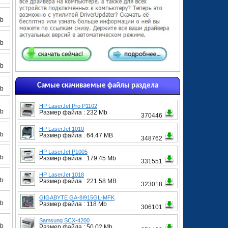
Mb
Mb
Mb
Самые скачиваемые файлы раздела
Mb
HP LaserJet Pro P1102
Mb
Размер файла : 232 Mb
370446
HP LaserJet 1010
Mb
Размер файла : 64.47 MB
348762
HP LaserJet P1005
Mb
Размер файла : 179.45 Mb
331551
HP LaserJet 1018
Mb
Размер файла : 221.58 MB
323018
GIGABYTE GA-8I915GL-MFK
Mb
Размер файла : 118 Mb
306101
Samsung SCX-4200
Mb
Размер файла : 50.02 Mb