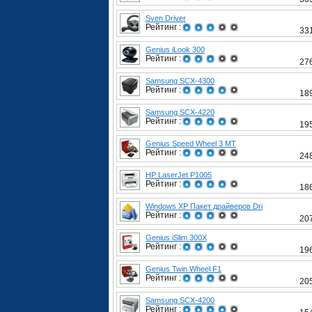
Sven Driver
Рейтинг :
33
Genius iLook 300
Рейтинг :
27
Samsung SCX-4300
Рейтинг :
18
Samsung SCX-4220
Рейтинг :
19
Genius Speed Wheel 3 MT
Рейтинг :
24
HP LaserJet P1005
Рейтинг :
18
Windows XP Пакет драйверов Dri
Рейтинг :
20
Genius iSlim 300X
Рейтинг :
19
Genius Twin Wheel F1
Рейтинг :
20
Samsung SCX-4200
Рейтинг :