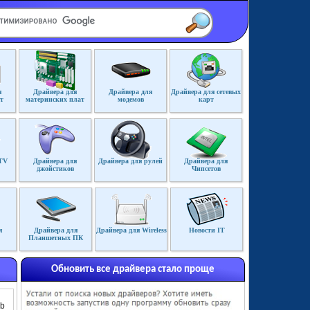
я
Драйвера для
Драйвера для
Драйвера для сетевых
т
материнских плат
модемов
карт
TV
Драйвера для
Драйвера для рулей
Драйвера для
джойстиков
Чипсетов
я
Драйвера для
Драйвера для Wireless
Новости IT
Планшетных ПК
Обновить все драйвера стало проще
Mb