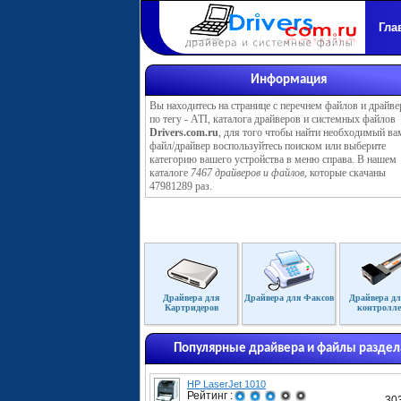
Гла
Информация
Вы находитесь на странице с перечнем файлов и драйве
по тегу - ATI, каталога драйверов и системных файлов
Drivers.com.ru
, для того чтобы найти необходимый ва
файл/драйвер воспользуйтесь поиском или выберите
категорию вашего устройства в меню справа. В нашем
каталоге
7467 драйверов и файлов
, которые скачаны
47981289 раз.
Драйвера для
Драйвера для Факсов
Драйвера дл
Картридеров
контролле
Популярные драйвера и файлы раздел
HP LaserJet 1010
Рейтинг :
30