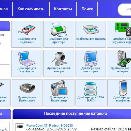
вная
Как скачивать
Контакты
Поиск
ров
Драйвера для
Драйвера для
Драйвера для сканера
Драйвера дл
Видеокарт
принтера
звуковых кар
м
Драйвера для
Драйвера для веб
Драйвера для
Драйвера для 
ноутбуков
камеры
мониторов
тюнеров
я com
Драйвера для
Драйвера для
Драйвера для SATA
Драйвера дл
ров
Проекторов
Видеокамер
RAID
телефонов
а
Последние поступления каталога
PowerColor ATI Radeon HD5530
добавлено : 21-03-2015, 15:32
Размер файла : 202.9 
3