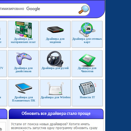
я
Драйвера для
Драйвера для
Драйвера для сетевых
т
материнских плат
модемов
карт
TV
Драйвера для
Драйвера для рулей
Драйвера для
джойстиков
Чипсетов
я
Драйвера для
Драйвера для Wireless
Новости IT
Планшетных ПК
Обновить все драйвера стало проще
Mb