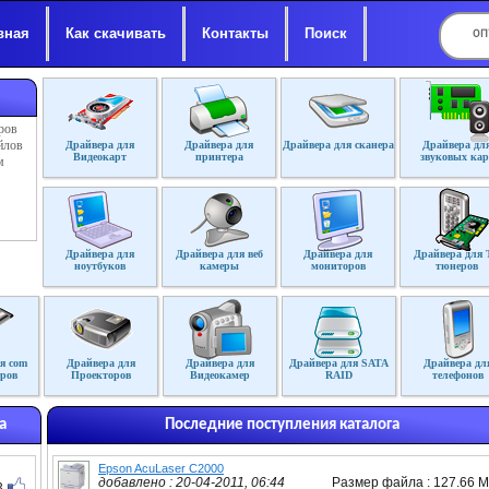
вная
Как скачивать
Контакты
Поиск
ров
йлов
Драйвера для
Драйвера для
Драйвера для сканера
Драйвера дл
Видеокарт
принтера
звуковых кар
м
Драйвера для
Драйвера для веб
Драйвера для
Драйвера для 
ноутбуков
камеры
мониторов
тюнеров
я com
Драйвера для
Драйвера для
Драйвера для SATA
Драйвера дл
ров
Проекторов
Видеокамер
RAID
телефонов
а
Последние поступления каталога
Epson AcuLaser C2000
добавлено : 20-04-2011, 06:44
Размер файла : 127.66 
3