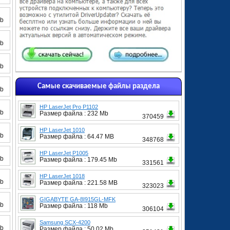
Mb
Mb
Mb
Самые скачиваемые файлы раздела
Mb
HP LaserJet Pro P1102
Mb
Размер файла : 232 Mb
370459
HP LaserJet 1010
Mb
Размер файла : 64.47 MB
348768
HP LaserJet P1005
Mb
Размер файла : 179.45 Mb
331561
HP LaserJet 1018
Mb
Размер файла : 221.58 MB
323023
GIGABYTE GA-8I915GL-MFK
Mb
Размер файла : 118 Mb
306104
Samsung SCX-4200
Mb
Размер файла : 50.02 Mb