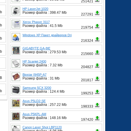
251421
HP LaserJet 1020
Mb
Размер файла : 398.47 Mb
227291
Xerox Phaser 3117
Mb
Размер файла : 41.5 Mb
219754
Windows XP Пакет драйверов Dri
Mb
216324
GIGABYTE GA-8IE
Mb
Размер файла : 279.53 Mb
215660
HP Scanjet 2400
Размер файла : 7.32 Mb
204827
Biostar I945P-A7
MB
Размер файла : 31 Mb
201817
Samsung SCX 3200
Mb
Размер файла : 124.4 Mb
199253
Asus P5LD2-SE
Размер файла : 257.22 Mb
198333
Asus P5KPL-AM
Размер файла : 148.16 Mb
197420
Canon Laser Shot LBP1120