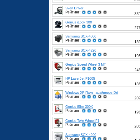
Sven Driver
Рейтинг :
33
Genius iLook 300
Рейтинг :
27
Samsung SCX-4300
Рейтинг :
18
Samsung SCX-4220
Рейтинг :
19
Genius Speed Wheel 3 MT
Рейтинг :
24
HP LaserJet P1005
Рейтинг :
18
Windows XP Пакет драйверов Dri
Рейтинг :
20
Genius iSlim 300X
Рейтинг :
19
Genius Twin Wheel F1
Рейтинг :
20
Samsung SCX-4200
Рейтинг :