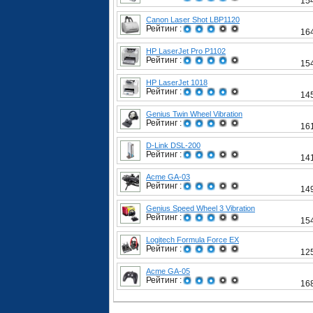
15
Canon Laser Shot LBP1120
Рейтинг :
16
HP LaserJet Pro P1102
Рейтинг :
15
HP LaserJet 1018
Рейтинг :
14
Genius Twin Wheel Vibration
Рейтинг :
16
D-Link DSL-200
Рейтинг :
14
Acme GA-03
Рейтинг :
14
Genius Speed Wheel 3 Vibration
Рейтинг :
15
Logitech Formula Force EX
Рейтинг :
12
Acme GA-05
Рейтинг :
16