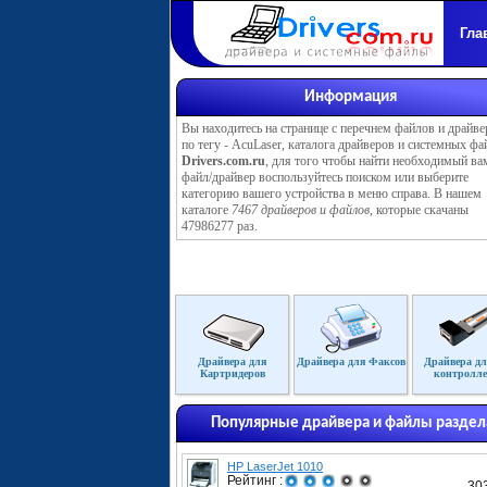
Гла
Информация
Вы находитесь на странице с перечнем файлов и драйве
по тегу - AcuLaser, каталога драйверов и системных фа
Drivers.com.ru
, для того чтобы найти необходимый ва
файл/драйвер воспользуйтесь поиском или выберите
категорию вашего устройства в меню справа. В нашем
каталоге
7467 драйверов и файлов
, которые скачаны
47986277 раз.
Драйвера для
Драйвера для Факсов
Драйвера дл
Картридеров
контролле
Популярные драйвера и файлы раздел
HP LaserJet 1010
Рейтинг :
30