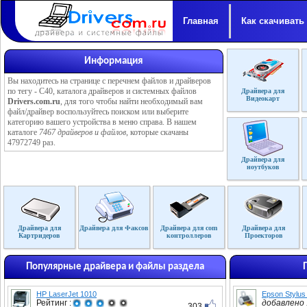
Главная
Как скачивать
Информация
Вы находитесь на странице с перечнем файлов и драйверов
по тегу - C40, каталога драйверов и системных файлов
Драйвера для
Видеокарт
Drivers.com.ru
, для того чтобы найти необходимый вам
файл/драйвер воспользуйтесь поиском или выберите
категорию вашего устройства в меню справа. В нашем
каталоге
7467 драйверов и файлов
, которые скачаны
47972749 раз.
Драйвера для
ноутбуков
Драйвера для
Драйвера для Факсов
Драйвера для com
Драйвера для
Картридеров
контроллеров
Проекторов
Популярные драйвера и файлы раздела
HP LaserJet 1010
Epson Stylus
Рейтинг :
добавлено :
303