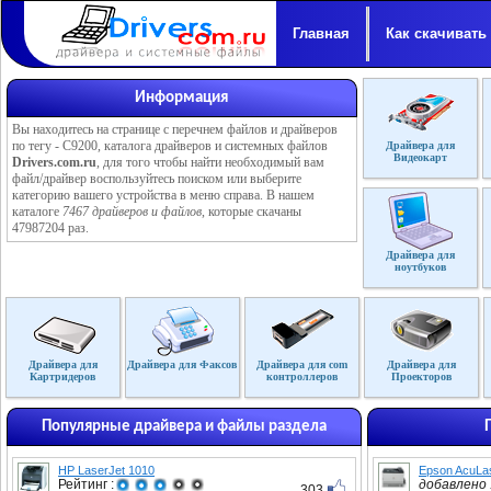
Главная
Как скачивать
Информация
Вы находитесь на странице с перечнем файлов и драйверов
по тегу - C9200, каталога драйверов и системных файлов
Драйвера для
Видеокарт
Drivers.com.ru
, для того чтобы найти необходимый вам
файл/драйвер воспользуйтесь поиском или выберите
категорию вашего устройства в меню справа. В нашем
каталоге
7467 драйверов и файлов
, которые скачаны
47987204 раз.
Драйвера для
ноутбуков
Драйвера для
Драйвера для Факсов
Драйвера для com
Драйвера для
Картридеров
контроллеров
Проекторов
Популярные драйвера и файлы раздела
HP LaserJet 1010
Epson AcuLa
Рейтинг :
добавлено :
303