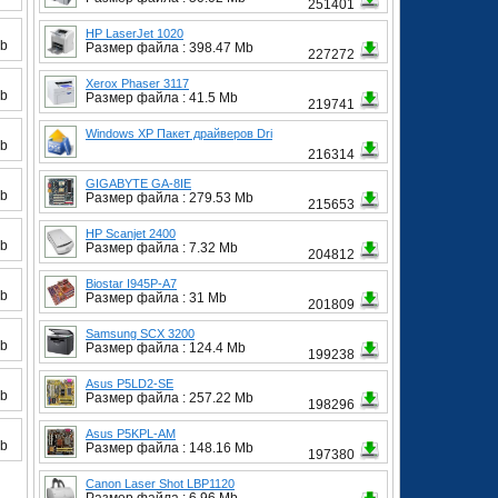
251401
HP LaserJet 1020
Mb
Размер файла : 398.47 Mb
227272
Xerox Phaser 3117
Mb
Размер файла : 41.5 Mb
219741
Windows XP Пакет драйверов Dri
Mb
216314
GIGABYTE GA-8IE
Mb
Размер файла : 279.53 Mb
215653
HP Scanjet 2400
Mb
Размер файла : 7.32 Mb
204812
Biostar I945P-A7
Mb
Размер файла : 31 Mb
201809
Samsung SCX 3200
Mb
Размер файла : 124.4 Mb
199238
Asus P5LD2-SE
Mb
Размер файла : 257.22 Mb
198296
Asus P5KPL-AM
Mb
Размер файла : 148.16 Mb
197380
Canon Laser Shot LBP1120