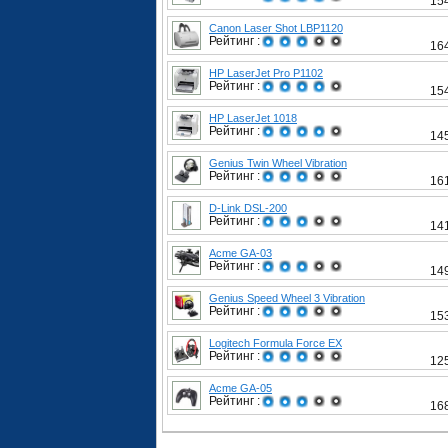
15
Canon Laser Shot LBP1120
Рейтинг :
16
HP LaserJet Pro P1102
Рейтинг :
15
HP LaserJet 1018
Рейтинг :
14
Genius Twin Wheel Vibration
Рейтинг :
16
D-Link DSL-200
Рейтинг :
14
Acme GA-03
Рейтинг :
14
Genius Speed Wheel 3 Vibration
Рейтинг :
15
Logitech Formula Force EX
Рейтинг :
12
Acme GA-05
Рейтинг :
16