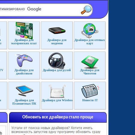
я
Драйвера для
Драйвера для
Драйвера для сетевых
т
материнских плат
модемов
карт
TV
Драйвера для
Драйвера для рулей
Драйвера для
джойстиков
Чипсетов
я
Драйвера для
Драйвера для Wireless
Новости IT
Планшетных ПК
Обновить все драйвера стало проще
Mb