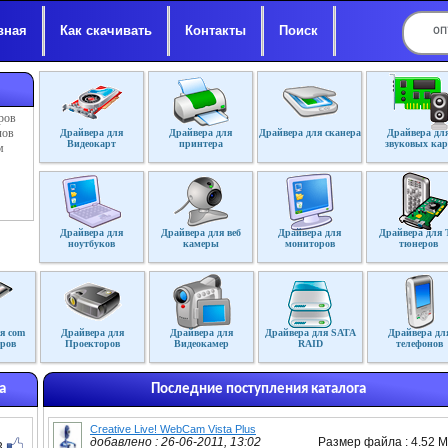
вная
Как скачивать
Контакты
Поиск
ров
лов
Драйвера для
Драйвера для
Драйвера для сканера
Драйвера дл
Видеокарт
принтера
звуковых кар
м
Драйвера для
Драйвера для веб
Драйвера для
Драйвера для 
ноутбуков
камеры
мониторов
тюнеров
я com
Драйвера для
Драйвера для
Драйвера для SATA
Драйвера дл
ров
Проекторов
Видеокамер
RAID
телефонов
а
Последние поступления каталога
Creative Live! WebCam Vista Plus
добавлено : 26-06-2011, 13:02
Размер файла : 4.52 
3