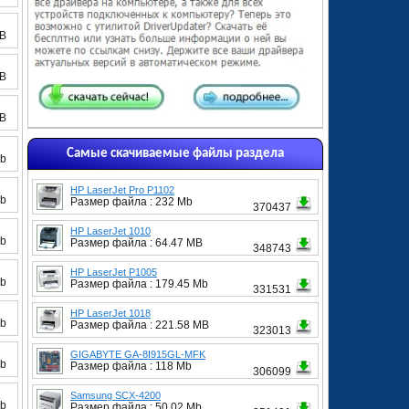
MB
MB
MB
Самые скачиваемые файлы раздела
Mb
HP LaserJet Pro P1102
Mb
Размер файла : 232 Mb
370437
HP LaserJet 1010
Mb
Размер файла : 64.47 MB
348743
HP LaserJet P1005
Mb
Размер файла : 179.45 Mb
331531
HP LaserJet 1018
Mb
Размер файла : 221.58 MB
323013
GIGABYTE GA-8I915GL-MFK
Mb
Размер файла : 118 Mb
306099
Samsung SCX-4200
Mb
Размер файла : 50.02 Mb