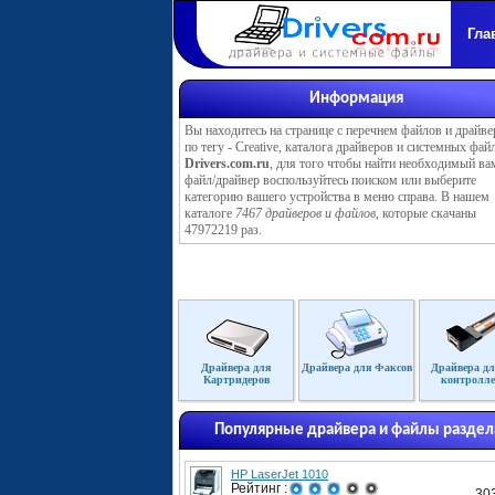
Гла
Информация
Вы находитесь на странице с перечнем файлов и драйве
по тегу - Creative, каталога драйверов и системных фай
Drivers.com.ru
, для того чтобы найти необходимый ва
файл/драйвер воспользуйтесь поиском или выберите
категорию вашего устройства в меню справа. В нашем
каталоге
7467 драйверов и файлов
, которые скачаны
47972219 раз.
Драйвера для
Драйвера для Факсов
Драйвера дл
Картридеров
контролле
Популярные драйвера и файлы раздел
HP LaserJet 1010
Рейтинг :
30