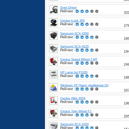
Sven Driver
Рейтинг :
33
Genius iLook 300
Рейтинг :
27
Samsung SCX-4300
Рейтинг :
18
Samsung SCX-4220
Рейтинг :
19
Genius Speed Wheel 3 MT
Рейтинг :
24
HP LaserJet P1005
Рейтинг :
18
Windows XP Пакет драйверов Dri
Рейтинг :
20
Genius iSlim 300X
Рейтинг :
19
Genius Twin Wheel F1
Рейтинг :
20
Samsung SCX-4200
Рейтинг :