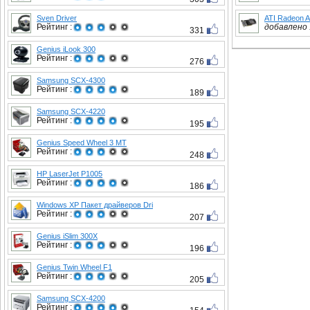
Sven Driver
ATI Radeon 
Рейтинг :
добавлено :
331
Genius iLook 300
Рейтинг :
276
Samsung SCX-4300
Рейтинг :
189
Samsung SCX-4220
Рейтинг :
195
Genius Speed Wheel 3 MT
Рейтинг :
248
HP LaserJet P1005
Рейтинг :
186
Windows XP Пакет драйверов Dri
Рейтинг :
207
Genius iSlim 300X
Рейтинг :
196
Genius Twin Wheel F1
Рейтинг :
205
Samsung SCX-4200
Рейтинг :