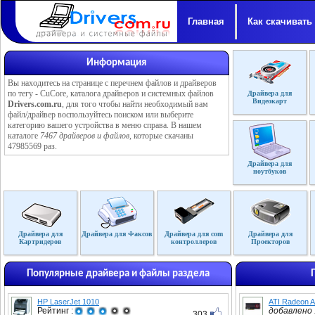
Главная
Как скачивать
Информация
Вы находитесь на странице с перечнем файлов и драйверов
по тегу - CuCore, каталога драйверов и системных файлов
Драйвера для
Видеокарт
Drivers.com.ru
, для того чтобы найти необходимый вам
файл/драйвер воспользуйтесь поиском или выберите
категорию вашего устройства в меню справа. В нашем
каталоге
7467 драйверов и файлов
, которые скачаны
47985569 раз.
Драйвера для
ноутбуков
Драйвера для
Драйвера для Факсов
Драйвера для com
Драйвера для
Картридеров
контроллеров
Проекторов
Популярные драйвера и файлы раздела
HP LaserJet 1010
ATI Radeon 
Рейтинг :
добавлено :
303