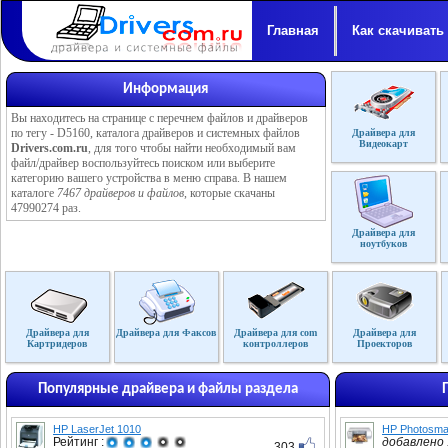
Главная
Как скачивать
Информация
Вы находитесь на странице с перечнем файлов и драйверов
по тегу - D5160, каталога драйверов и системных файлов
Драйвера для
Видеокарт
Drivers.com.ru
, для того чтобы найти необходимый вам
файл/драйвер воспользуйтесь поиском или выберите
категорию вашего устройства в меню справа. В нашем
каталоге
7467 драйверов и файлов
, которые скачаны
47990274 раз.
Драйвера для
ноутбуков
Драйвера для
Драйвера для Факсов
Драйвера для com
Драйвера для
Картридеров
контроллеров
Проекторов
Популярные драйвера и файлы раздела
HP LaserJet 1010
HP Photosma
Рейтинг :
добавлено :
303