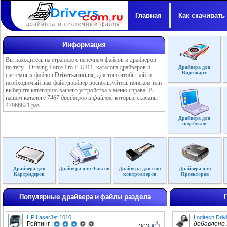
Главная
Как скачивать
Информация
Вы находитесь на странице с перечнем файлов и драйверов
по тегу - Driving Force Pro E-UJ11, каталога драйверов и
Драйвера для
Видеокарт
системных файлов
Drivers.com.ru
, для того чтобы найти
необходимый вам файл/драйвер воспользуйтесь поиском или
выберите категорию вашего устройства в меню справа. В
нашем каталоге
7467 драйверов и файлов
, которые скачаны
47966821 раз.
Драйвера для
ноутбуков
Драйвера для
Драйвера для Факсов
Драйвера для com
Драйвера для
Картридеров
контроллеров
Проекторов
Популярные драйвера и файлы раздела
HP LaserJet 1010
Logitech Dri
Рейтинг :
добавлено :
303