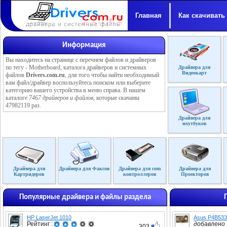
Главная
Как скачивать
Информация
Вы находитесь на странице с перечнем файлов и драйверов
по тегу - Motherboard, каталога драйверов и системных
Драйвера для
Видеокарт
файлов
Drivers.com.ru
, для того чтобы найти необходимый
вам файл/драйвер воспользуйтесь поиском или выберите
категорию вашего устройства в меню справа. В нашем
каталоге
7467 драйверов и файлов
, которые скачаны
47982119 раз.
Драйвера для
ноутбуков
Драйвера для
Драйвера для Факсов
Драйвера для com
Драйвера для
Картридеров
контроллеров
Проекторов
Популярные драйвера и файлы раздела
HP LaserJet 1010
Asus P4B533
Рейтинг :
добавлено :
303