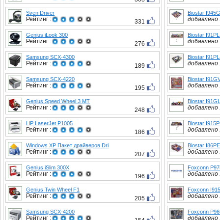
Sven Driver
Biostar I945
Рейтинг :
добавлено :
331
Genius iLook 300
Biostar I91PL
Рейтинг :
добавлено :
276
Samsung SCX-4300
Biostar I91P
Рейтинг :
добавлено :
189
Samsung SCX-4220
Biostar I91G
Рейтинг :
добавлено :
195
Genius Speed Wheel 3 MT
Biostar I91G
Рейтинг :
добавлено :
248
HP LaserJet P1005
Biostar I915
Рейтинг :
добавлено :
186
Windows XP Пакет драйверов Dri
Biostar I86P
Рейтинг :
добавлено :
207
Genius iSlim 300X
Foxconn P9
Рейтинг :
добавлено :
196
Genius Twin Wheel F1
Foxconn I915
Рейтинг :
добавлено :
205
Samsung SCX-4200
Foxconn P96
Рейтинг :
добавлено :