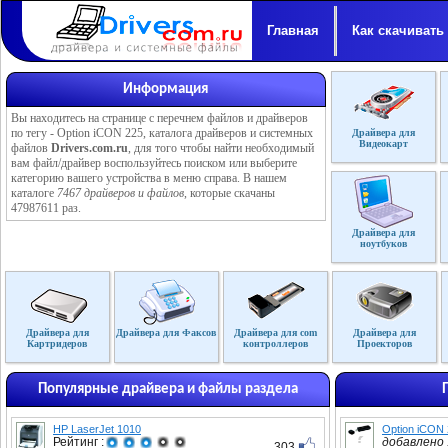
Главная
Как скачивать
Информация
Вы находитесь на странице с перечнем файлов и драйверов
по тегу - Option iCON 225, каталога драйверов и системных
Драйвера для
Видеокарт
файлов
Drivers.com.ru
, для того чтобы найти необходимый
вам файл/драйвер воспользуйтесь поиском или выберите
категорию вашего устройства в меню справа. В нашем
каталоге
7467 драйверов и файлов
, которые скачаны
47987611 раз.
Драйвера для
ноутбуков
Драйвера для
Драйвера для Факсов
Драйвера для com
Драйвера для
Картридеров
контроллеров
Проекторов
Популярные драйвера и файлы раздела
HP LaserJet 1010
Option iCON
Рейтинг :
добавлено :
303