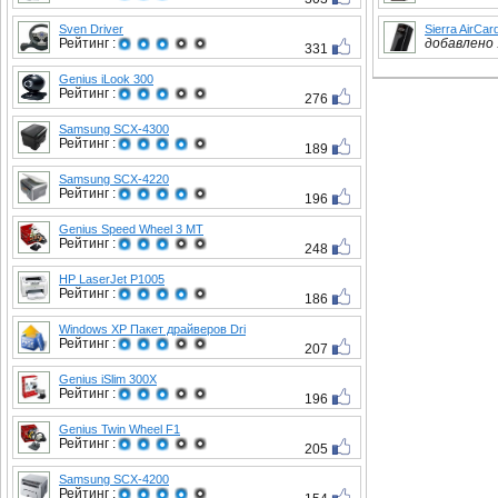
Sven Driver
Sierra AirCa
Рейтинг :
добавлено :
331
Genius iLook 300
Рейтинг :
276
Samsung SCX-4300
Рейтинг :
189
Samsung SCX-4220
Рейтинг :
196
Genius Speed Wheel 3 MT
Рейтинг :
248
HP LaserJet P1005
Рейтинг :
186
Windows XP Пакет драйверов Dri
Рейтинг :
207
Genius iSlim 300X
Рейтинг :
196
Genius Twin Wheel F1
Рейтинг :
205
Samsung SCX-4200
Рейтинг :