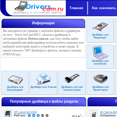
Главная
Как скачивать
Информация
Вы находитесь на странице с перечнем файлов и драйверов
по тегу - Sierra AirCard 881U, каталога драйверов и
Драйвера для
Видеокарт
системных файлов
Drivers.com.ru
, для того чтобы найти
необходимый вам файл/драйвер воспользуйтесь поиском или
выберите категорию вашего устройства в меню справа. В
нашем каталоге
7467 драйверов и файлов
, которые скачаны
47995326 раз.
Драйвера для
ноутбуков
Драйвера для
Драйвера для Факсов
Драйвера для com
Драйвера для
Картридеров
контроллеров
Проекторов
Популярные драйвера и файлы раздела
HP LaserJet 1010
3G Sierra Ai
Рейтинг :
добавлено :
303