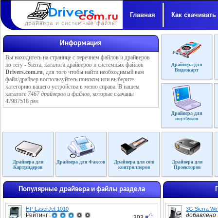
Главная
Как скачивать
Информация
Вы находитесь на странице с перечнем файлов и драйверов
по тегу - Sierra, каталога драйверов и системных файлов
Драйвера для
Видеокарт
Drivers.com.ru
, для того чтобы найти необходимый вам
файл/драйвер воспользуйтесь поиском или выберите
категорию вашего устройства в меню справа. В нашем
каталоге
7467 драйверов и файлов
, которые скачаны
47987518 раз.
Драйвера для
ноутбуков
Драйвера для
Драйвера для Факсов
Драйвера для com
Драйвера для
Картридеров
контроллеров
Проекторов
Популярные драйвера и файлы раздела
HP LaserJet 1010
3G Sierra Wi
Рейтинг :
добавлено :
303