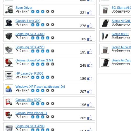
Sven Driver
3G Sierra Ai
Рейтинг :
добавлено :
331
Genius iLook 300
Sierra AirCrd
Рейтинг :
добавлено :
276
Samsung SCX-4300
Sierra 885U
Рейтинг :
добавлено :
189
Samsung SCX-4220
Sierra NEW 
Рейтинг :
добавлено :
195
Genius Speed Wheel 3 MT
Sierra AirCa
Рейтинг :
добавлено :
248
HP LaserJet P1005
Рейтинг :
186
Windows XP Пакет драйверов Dri
Рейтинг :
207
Genius iSlim 300X
Рейтинг :
196
Genius Twin Wheel F1
Рейтинг :
205
Samsung SCX-4200
Рейтинг :