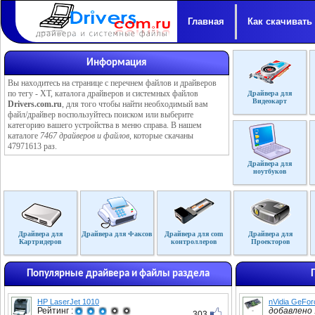
Главная
Как скачивать
Информация
Вы находитесь на странице с перечнем файлов и драйверов
по тегу - XT, каталога драйверов и системных файлов
Драйвера для
Видеокарт
Drivers.com.ru
, для того чтобы найти необходимый вам
файл/драйвер воспользуйтесь поиском или выберите
категорию вашего устройства в меню справа. В нашем
каталоге
7467 драйверов и файлов
, которые скачаны
47971613 раз.
Драйвера для
ноутбуков
Драйвера для
Драйвера для Факсов
Драйвера для com
Драйвера для
Картридеров
контроллеров
Проекторов
Популярные драйвера и файлы раздела
HP LaserJet 1010
nVidia GeFo
Рейтинг :
добавлено :
303