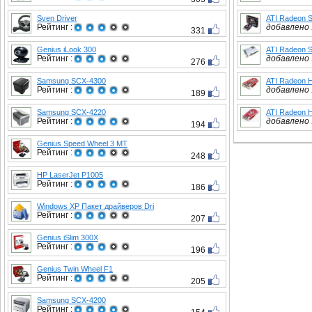
Sven Driver
ATI Radeon 
Рейтинг :
добавлено :
331
Genius iLook 300
ATI Radeon 
Рейтинг :
добавлено :
276
Samsung SCX-4300
ATI Radeon 
Рейтинг :
добавлено :
189
Samsung SCX-4220
ATI Radeon 
Рейтинг :
добавлено :
194
Genius Speed Wheel 3 MT
Рейтинг :
248
HP LaserJet P1005
Рейтинг :
186
Windows XP Пакет драйверов Dri
Рейтинг :
207
Genius iSlim 300X
Рейтинг :
196
Genius Twin Wheel F1
Рейтинг :
205
Samsung SCX-4200
Рейтинг :