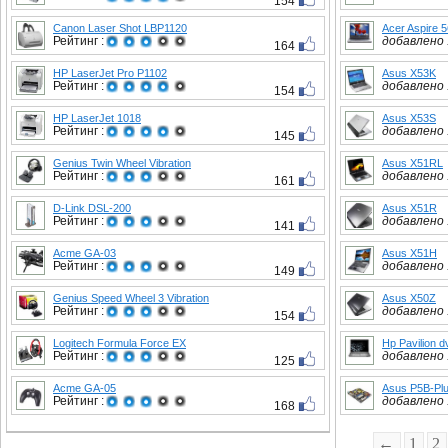
154
Canon Laser Shot LBP1120
Acer Aspire 
Рейтинг :
добавлено :
164
HP LaserJet Pro P1102
Asus X53K
Рейтинг :
добавлено :
154
HP LaserJet 1018
Asus X53S
Рейтинг :
добавлено :
145
Genius Twin Wheel Vibration
Asus X51RL
Рейтинг :
добавлено :
161
D-Link DSL-200
Asus X51R
Рейтинг :
добавлено :
141
Acme GA-03
Asus X51H
Рейтинг :
добавлено :
149
Genius Speed Wheel 3 Vibration
Asus X50Z
Рейтинг :
добавлено :
154
Logitech Formula Force EX
Hp Pavilion 
Рейтинг :
добавлено :
125
Acme GA-05
Asus P5B-Plu
Рейтинг :
добавлено :
168
←
1
2