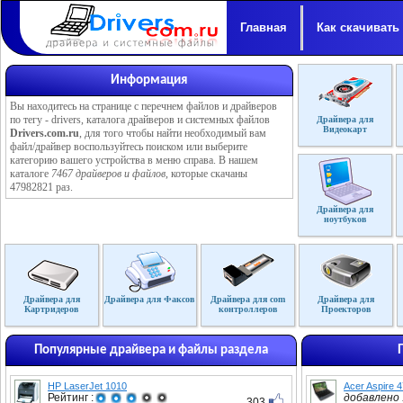
Главная
Как скачивать
Информация
Вы находитесь на странице с перечнем файлов и драйверов
по тегу - drivers, каталога драйверов и системных файлов
Драйвера для
Видеокарт
Drivers.com.ru
, для того чтобы найти необходимый вам
файл/драйвер воспользуйтесь поиском или выберите
категорию вашего устройства в меню справа. В нашем
каталоге
7467 драйверов и файлов
, которые скачаны
47982821 раз.
Драйвера для
ноутбуков
Драйвера для
Драйвера для Факсов
Драйвера для com
Драйвера для
Картридеров
контроллеров
Проекторов
Популярные драйвера и файлы раздела
HP LaserJet 1010
Acer Aspire 
Рейтинг :
добавлено :
303