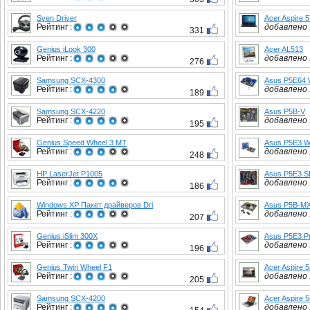
Sven Driver
Acer Aspire 
Рейтинг :
добавлено :
331
Genius iLook 300
Acer AL513
Рейтинг :
добавлено :
276
Samsung SCX-4300
Asus P5E64
Рейтинг :
добавлено :
189
Samsung SCX-4220
Asus P5B-V
Рейтинг :
добавлено :
195
Genius Speed Wheel 3 MT
Asus P5E3 WS
Рейтинг :
добавлено :
248
HP LaserJet P1005
Asus P5E3 S
Рейтинг :
добавлено :
186
Windows XP Пакет драйверов Dri
Asus P5B-M
Рейтинг :
добавлено :
207
Genius iSlim 300X
Asus P5E3 P
Рейтинг :
добавлено :
196
Genius Twin Wheel F1
Acer Aspire 
Рейтинг :
добавлено :
205
Samsung SCX-4200
Acer Aspire 
Рейтинг :
добавлено :