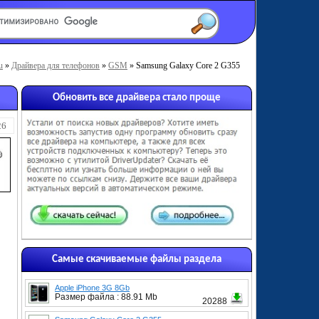
u
»
Драйвера для телефонов
»
GSM
» Samsung Galaxy Core 2 G355
Обновить все драйвера стало проще
26
Самые скачиваемые файлы раздела
Apple iPhone 3G 8Gb
Размер файла : 88.91 Mb
20288