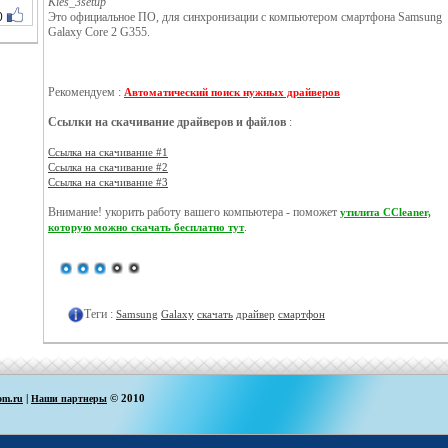
Kies_3setup
0
Это официальное ПО, для синхронизации с компьютером смартфона Samsung
Galaxy Core 2 G355.
Рекомендуем :
Автоматический поиск нужных драйверов
Ссылки на скачивание драйверов и файлов
:
Ссылка на скачивание #1
Ссылка на скачивание #2
Ссылка на скачивание #3
Внимание! укорить работу вашего компьютера - поможет
утилита CCleaner,
.
которую можно скачать бесплатно тут
Теги :
Samsung
Galaxy
скачать
драйвер
смартфон
|
© 2010
om.ru
Наши партнеры