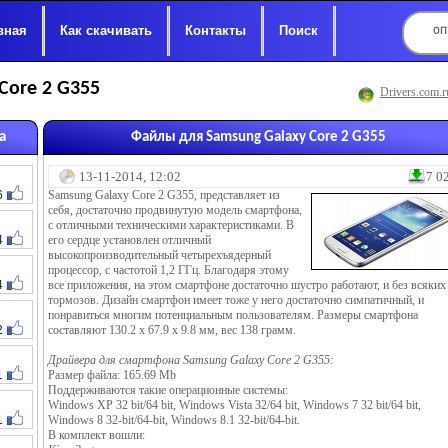
вная
Как скачивать
Контакты
Поиск
Core 2 G355
Drivers.com.r
а
Файлы для Samsung Galaxy Core 2 G355
13-11-2014, 12:02
7 0
6
Samsung Galaxy Core 2 G355, представляет из
себя, достаточно продвинутую модель смартфона,
с отличными техническими характеристиками. В
4
его сердце установлен отличный
высокопроизводительный четырехъядерный
процессор, с частотой 1,2 ГГц. Благодаря этому
4
все приложения, на этом смартфоне достаточно шустро работают, и без всяких
тормозов. Дизайн смартфон имеет тоже у него достаточно симпатичный, и
понравиться многим потенциальным пользователям. Размеры смартфона
2
составляют 130.2 х 67.9 х 9.8 мм, вес 138 грамм.
Драйвера для смартфона Samsung Galaxy Core 2 G355:
1
Размер файла: 165.69 Mb
Поддерживаются такие операционные системы:
Windows XP 32 bit/64 bit, Windows Vista 32/64 bit, Windows 7 32 bit/64 bit,
1
Windows 8 32-bit/64-bit, Windows 8.1 32-bit/64-bit.
В комплект вошли: