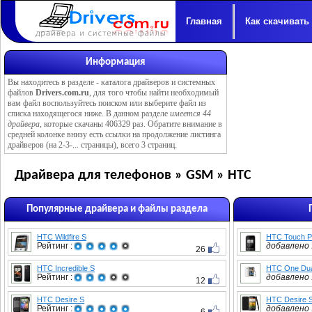
Главная
Как скачивать
Информация
Вы находитесь в разделе -
каталога драйверов и системных
файлов
Drivers.com.ru
, для того чтобы найти необходимый
вам файл воспользуйтесь поиском или выберите файл из
списка находящегося ниже. В данном разделе
имеется 44
драйвера
, которые скачаны 406329 раз. Обратите внимание в
средней колонке внизу есть ссылки на продолжение листинга
драйверов (на 2-3-... страницы), всего 3 страниц.
Драйвера для телефонов » GSM » HTC
Популярные драйвера и файлы раздела
HTC Wildfire S
HTC Touch P
Рейтинг :
добавлено :
26
HTC Incredible S
HTC One Dua
Рейтинг :
добавлено :
12
HTC Desire S
HTC Desire 
Рейтинг :
добавлено :