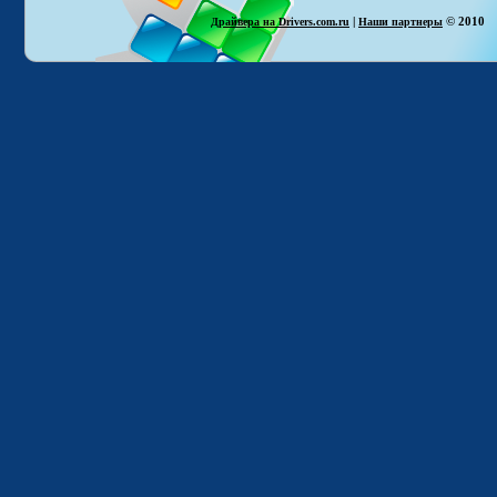
|
© 2010
Драйвера на Drivers.com.ru
Наши партнеры