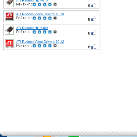
ATI Radeon HD 4670
Рейтинг :
9
ATI Radeon Video Drivers 10.10
Рейтинг :
9
ATI Radeon HD 5400
Рейтинг :
8
ATI Radeon Video Drivers 10.12
Рейтинг :
8