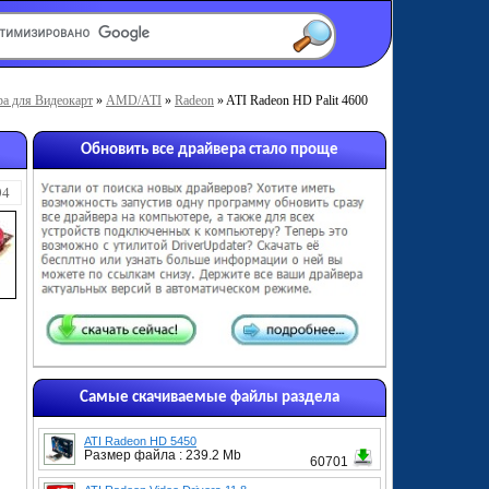
ра для Видеокарт
»
AMD/ATI
»
Radeon
» ATI Radeon HD Palit 4600
Обновить все драйвера стало проще
94
Самые скачиваемые файлы раздела
ATI Radeon HD 5450
Размер файла : 239.2 Mb
60701