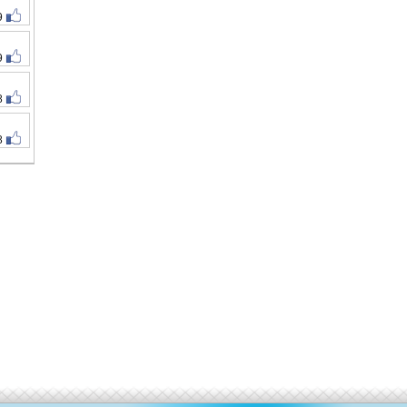
9
9
8
8