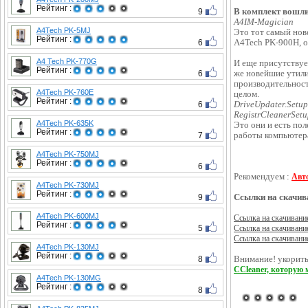
Рейтинг :
9
В комплект вошли
A4IM-Magician
A4Tech PK-5MJ
Это тот самый нов
Рейтинг :
6
A4Tech PK-900H, о
A4 Tech PK-770G
И еще присутствуе
Рейтинг :
6
же новейшие утили
производительност
A4Tech PK-760E
целом.
Рейтинг :
6
DriveUpdater.Setup
RegistrCleanerSetu
A4Tech PK-635K
Это они и есть по
Рейтинг :
7
работы компьютер
A4Tech PK-750MJ
Рейтинг :
6
Рекомендуем :
Авт
A4Tech PK-730MJ
Рейтинг :
9
Ссылки на скачив
A4Tech PK-600MJ
Ссылка на скачивани
Рейтинг :
5
Ссылка на скачивани
Ссылка на скачивани
A4Tech PK-130MJ
Рейтинг :
8
Внимание! укорить
CCleaner, которую 
A4Tech PK-130MG
Рейтинг :
8