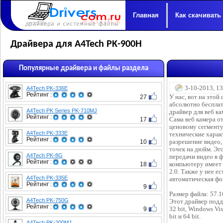
Главная
Как скачивать
Драйвера для A4Tech PK-900H
Популярные драйвера и файлы раздела
3-10-2013, 1
A4Tech PK-336E
Рейтинг :
27
У нас, вот на этой
абсолютно бесплат
A4Tech PK Series PK-710MJ
драйвер для веб к
Рейтинг :
17
Сама веб камера о
ценовому сегменту
A4Tech PK-333E
технические характ
Рейтинг :
10
разрешение видео,
точек на дюйм. Эг
A4Tech PK-8G
передачи видео в ф
Рейтинг :
18
компьютеру имеет
2.0. Также у нее е
A4Tech PK-335E
автоматическая фо
Рейтинг :
9
Размер файла: 57.
A4Tech PK-750G
Этот драйвер под
Рейтинг :
9
32 bit, Windows Vis
bit и 64 bit.
A4Tech PK-200MJ