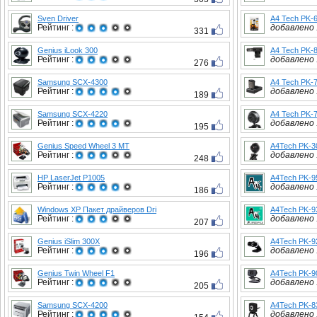
Sven Driver
A4 Tech PK-
Рейтинг :
добавлено :
331
Genius iLook 300
A4 Tech PK-
Рейтинг :
добавлено :
276
Samsung SCX-4300
A4 Tech PK-
Рейтинг :
добавлено :
189
Samsung SCX-4220
A4 Tech PK-
Рейтинг :
добавлено :
195
Genius Speed Wheel 3 MT
A4Tech PK-
Рейтинг :
добавлено :
248
HP LaserJet P1005
A4Tech PK-9
Рейтинг :
добавлено :
186
Windows XP Пакет драйверов Dri
A4Tech PK-9
Рейтинг :
добавлено :
207
Genius iSlim 300X
A4Tech PK-9
Рейтинг :
добавлено :
196
Genius Twin Wheel F1
A4Tech PK-9
Рейтинг :
добавлено :
205
Samsung SCX-4200
A4Tech PK-8
Рейтинг :
добавлено :