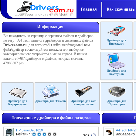
Главная
Как скачивать
Информация
Вы находитесь на странице с перечнем файлов и драйверов
по тегу - A4 Tech, каталога драйверов и системных файлов
Драйвера для
Видеокарт
Drivers.com.ru
, для того чтобы найти необходимый вам
файл/драйвер воспользуйтесь поиском или выберите
категорию вашего устройства в меню справа. В нашем
каталоге
7467 драйверов и файлов
, которые скачаны
47983307 раз.
Драйвера для
ноутбуков
Драйвера для
Драйвера для Факсов
Драйвера для com
Драйвера для
Картридеров
контроллеров
Проекторов
Популярные драйвера и файлы раздела
HP LaserJet 1010
A4Tech PK-9
Рейтинг :
добавлено :
303