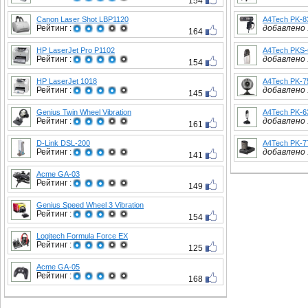
154
Canon Laser Shot LBP1120
A4Tech PK-
Рейтинг :
добавлено :
164
HP LaserJet Pro P1102
A4Tech PKS
Рейтинг :
добавлено :
154
HP LaserJet 1018
A4Tech PK-
Рейтинг :
добавлено :
145
Genius Twin Wheel Vibration
A4Tech PK-6
Рейтинг :
добавлено :
161
D-Link DSL-200
A4Tech PK-7
Рейтинг :
добавлено :
141
Acme GA-03
Рейтинг :
149
Genius Speed Wheel 3 Vibration
Рейтинг :
154
Logitech Formula Force EX
Рейтинг :
125
Acme GA-05
Рейтинг :
168