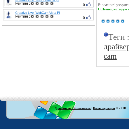
Рейтинг :
0
Внимание! укорить
CCleaner, которую 
Creative Live! WebCam Vista Pl
Рейтинг :
0
Теги 
драйвер
cam
|
© 2010
Драйвера на Drivers.com.ru
Наши партнеры