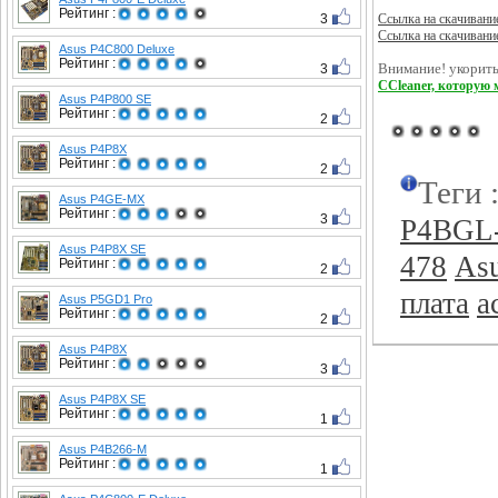
Рейтинг :
3
Ссылка на скачивани
Ссылка на скачивани
Asus P4C800 Deluxe
Рейтинг :
3
Внимание! укорить
CCleaner, которую 
Asus P4P800 SE
Рейтинг :
2
Asus P4P8X
Рейтинг :
2
Теги 
Asus P4GE-MX
Рейтинг :
3
P4BGL
Asus P4P8X SE
478
As
Рейтинг :
2
плата
а
Asus P5GD1 Pro
Рейтинг :
2
Asus P4P8X
Рейтинг :
3
Asus P4P8X SE
Рейтинг :
1
Asus P4B266-M
Рейтинг :
1