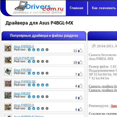
Главная
Как скачивать
Драйвера для Asus P4BGL-MX
Популярные драйвера и файлы раздела
29-04-2011, 
Asus P4P800-X
Рейтинг :
11
Скачать бесплатно
ASUS P4VP-MX
Asus P4BGL-MX
Рейтинг :
19
Размер файла: 1.82
Asus P4C800
Поддерживаемые 
Рейтинг :
7
XP 32 bit/64 bit, W
7 32 bit/64 bit
Asus P4P800 SE
Рейтинг :
4
Скачать драйвер бес
Скачать драйвер бы
Asus P4G8X
Рейтинг :
4
Asus P4B533-X
Рекомендуем :
Авт
Рейтинг :
4
Ссылки на скачив
Asus P4P800-E Deluxe