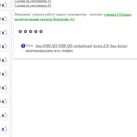
Ссылка на скачивание #1
3
Ссылка на скачивание #2
Внимание! укорить работу вашего компьютера - поможет
утилита CCleaner,
3
.
которую можно скачать бесплатно тут
2
Теги :
Asus P4BP-MX
P4BP-MX
motherboard
Socket 478
Asus
drivers
2
материнская плата
асус
драйвер
3
2
2
3
1
1