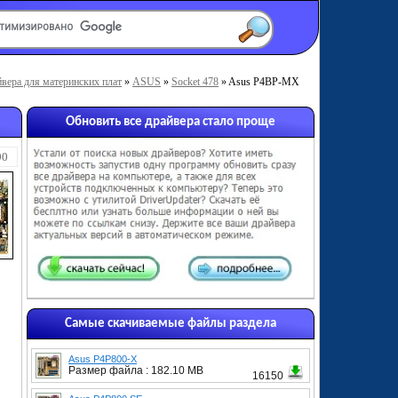
вера для материнских плат
»
ASUS
»
Socket 478
» Asus P4BP-MX
Обновить все драйвера стало проще
90
Самые скачиваемые файлы раздела
Asus P4P800-X
Размер файла : 182.10 MB
16150