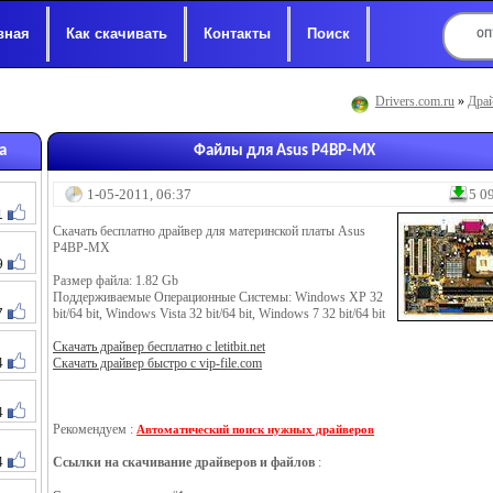
вная
Как скачивать
Контакты
Поиск
Drivers.com.ru
»
Драй
а
Файлы для Asus P4BP-MX
1-05-2011, 06:37
5 0
1
Скачать бесплатно драйвер для материнской платы Asus
P4BP-MX
9
Размер файла: 1.82 Gb
Поддерживаемые Операционные Системы: Windows XP 32
7
bit/64 bit, Windows Vista 32 bit/64 bit, Windows 7 32 bit/64 bit
Скачать драйвер бесплатно с letitbit.net
4
Скачать драйвер быстро с vip-file.com
4
Рекомендуем :
Автоматический поиск нужных драйверов
4
Ссылки на скачивание драйверов и файлов
: