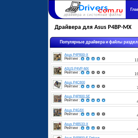
Гла
Драйвера для Asus P4BP-MX
Популярные драйвера и файлы раздел
Asus P4P800-X
Рейтинг :
1
ASUS P4VP-MX
Рейтинг :
1
Asus P4C800
Рейтинг :
Asus P4P800 SE
Рейтинг :
Asus P4G8X
Рейтинг :
Asus P4B533-X
Рейтинг :
Asus P4P800-E Deluxe