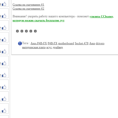
3
Ссылка на скачивание #1
Ссылка на скачивание #2
3
Внимание! укорить работу вашего компьютера - поможет
утилита CCleaner,
.
которую можно скачать бесплатно тут
2
2
Теги :
Asus P4B-FX
P4B-FX
motherboard
Socket 478
Asus
drivers
материнская плата
асус
драйвер
3
2
2
3
1
1