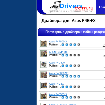
Гла
Драйвера для Asus P4B-FX
Популярные драйвера и файлы раздел
Asus P4P800-X
Рейтинг :
1
ASUS P4VP-MX
Рейтинг :
1
Asus P4C800
Рейтинг :
Asus P4P800 SE
Рейтинг :
Asus P4G8X
Рейтинг :
Asus P4B533-X
Рейтинг :
Asus P4P800-E Deluxe