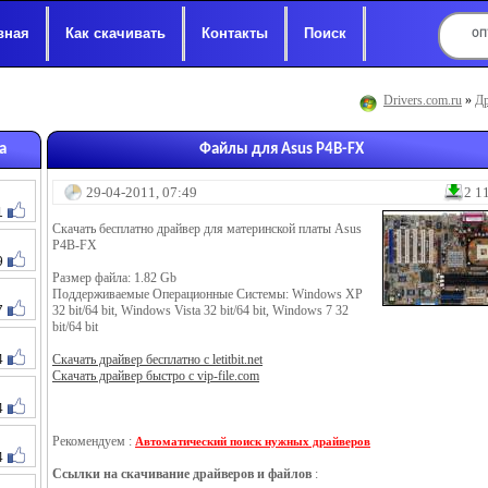
вная
Как скачивать
Контакты
Поиск
Drivers.com.ru
»
Др
а
Файлы для Asus P4B-FX
29-04-2011, 07:49
2 1
1
Скачать бесплатно драйвер для материнской платы Asus
P4B-FX
9
Размер файла: 1.82 Gb
Поддерживаемые Операционные Системы: Windows XP
7
32 bit/64 bit, Windows Vista 32 bit/64 bit, Windows 7 32
bit/64 bit
4
Скачать драйвер бесплатно с letitbit.net
Скачать драйвер быстро с vip-file.com
4
Рекомендуем :
Автоматический поиск нужных драйверов
4
Ссылки на скачивание драйверов и файлов
: