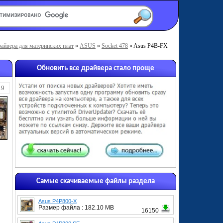
айвера для материнских плат
»
ASUS
»
Socket 478
» Asus P4B-FX
Обновить все драйвера стало проще
19
Самые скачиваемые файлы раздела
Asus P4P800-X
Размер файла : 182.10 MB
16150