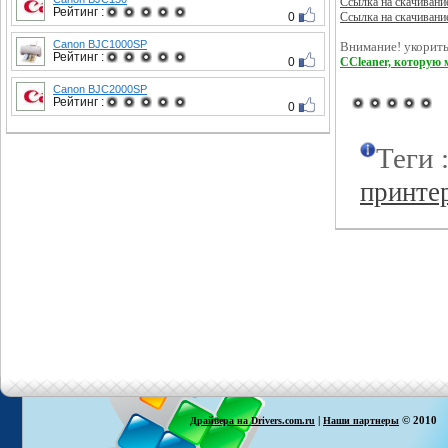
Ссылка на скачивани
Рейтинг :
0
Ссылка на скачивани
Canon BJC1000SP
Внимание! укорить
Рейтинг :
0
CCleaner, которую 
Canon BJC2000SP
Рейтинг :
0
Теги 
принте
|
© 2010
Драйвера на Drivers.com.ru
Наши партнеры