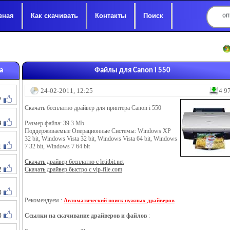
вная
Как скачивать
Контакты
Поиск
а
Файлы для Canon i 550
24-02-2011, 12:25
4 9
7
Скачать бесплатно драйвер для принтера Canon i 550
9
Размер файла: 39.3 Mb
Поддерживаемые Операционные Системы: Windows XP
32 bit, Windows Vista 32 bit, Windows Vista 64 bit, Windows
1
7 32 bit, Windows 7 64 bit
Скачать драйвер бесплатно с letitbit.net
2
Скачать драйвер быстро с vip-file.com
0
Рекомендуем :
Автоматический поиск нужных драйверов
0
Ссылки на скачивание драйверов и файлов
: