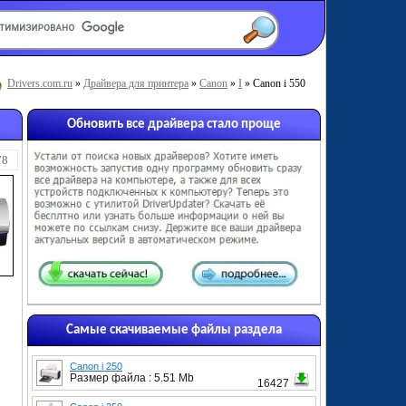
Drivers.com.ru
»
Драйвера для принтера
»
Canon
»
I
» Canon i 550
Обновить все драйвера стало проще
78
Самые скачиваемые файлы раздела
Canon i 250
Размер файла : 5.51 Mb
16427