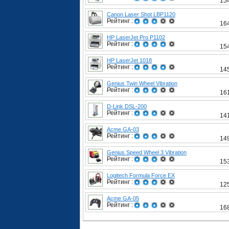
15
Canon Laser Shot LBP1120
Рейтинг :
16
HP LaserJet Pro P1102
Рейтинг :
15
HP LaserJet 1018
Рейтинг :
14
Genius Twin Wheel Vibration
Рейтинг :
16
D-Link DSL-200
Рейтинг :
14
Acme GA-03
Рейтинг :
14
Genius Speed Wheel 3 Vibration
Рейтинг :
15
Logitech Formula Force EX
Рейтинг :
12
Acme GA-05
Рейтинг :
16