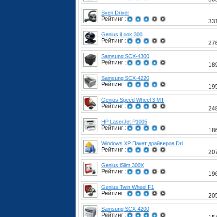
Sven Driver
Рейтинг :
33
Genius iLook 300
Рейтинг :
27
Samsung SCX-4300
Рейтинг :
18
Samsung SCX-4220
Рейтинг :
19
Genius Speed Wheel 3 MT
Рейтинг :
24
HP LaserJet P1005
Рейтинг :
18
Windows XP Пакет драйверов Dri
Рейтинг :
20
Genius iSlim 300X
Рейтинг :
19
Genius Twin Wheel F1
Рейтинг :
20
Samsung SCX-4200
Рейтинг :