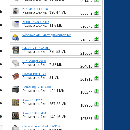
251407
HP LaserJet 1020
Mb
Размер файла : 398.47 Mb
227281
Xerox Phaser 3117
Mb
Размер файла : 41.5 Mb
219747
Windows XP Пакет драйверов Dri
Mb
216320
GIGABYTE GA-8IE
Mb
Размер файла : 279.53 Mb
215657
HP Scanjet 2400
Mb
Размер файла : 7.32 Mb
204816
Biostar I945P-A7
Mb
Размер файла : 31 Mb
201812
Samsung SCX 3200
Mb
Размер файла : 124.4 Mb
199244
Asus P5LD2-SE
Mb
Размер файла : 257.22 Mb
198300
Asus P5KPL-AM
Mb
Размер файла : 148.16 Mb
197387
Canon Laser Shot LBP1120
1