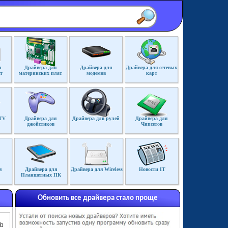
я
Драйвера для
Драйвера для
Драйвера для сетевых
т
материнских плат
модемов
карт
TV
Драйвера для
Драйвера для рулей
Драйвера для
джойстиков
Чипсетов
я
Драйвера для
Драйвера для Wireless
Новости IT
Планшетных ПК
Обновить все драйвера стало проще
Mb