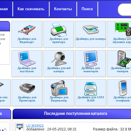
вная
Как скачивать
Контакты
Поиск
ров
йлов
Драйвера для
Драйвера для
Драйвера для сканера
Драйвера дл
Видеокарт
принтера
звуковых кар
м
Драйвера для
Драйвера для веб
Драйвера для
Драйвера для 
ноутбуков
камеры
мониторов
тюнеров
я com
Драйвера для
Драйвера для
Драйвера для SATA
Драйвера дл
ров
Проекторов
Видеокамер
RAID
телефонов
а
Последние поступления каталога
LG W1941S
добавлено : 19-05-2012, 08:31
Размер файла : 32.8 
3