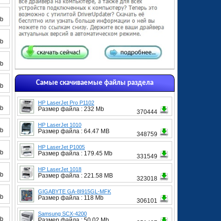
Mb
Mb
Mb
Самые скачиваемые файлы раздела
Mb
HP LaserJet Pro P1102
Mb
Размер файла : 232 Mb
370444
HP LaserJet 1010
Mb
Размер файла : 64.47 MB
348759
HP LaserJet P1005
Mb
Размер файла : 179.45 Mb
331549
HP LaserJet 1018
Mb
Размер файла : 221.58 MB
323018
GIGABYTE GA-8I915GL-MFK
Mb
Размер файла : 118 Mb
306101
Samsung SCX-4200
Mb
Размер файла : 50.02 Mb