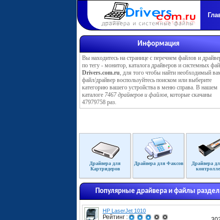
Гла
Информация
Вы находитесь на странице с перечнем файлов и драйве
по тегу - монитор, каталога драйверов и системных фа
Drivers.com.ru
, для того чтобы найти необходимый ва
файл/драйвер воспользуйтесь поиском или выберите
категорию вашего устройства в меню справа. В нашем
каталоге
7467 драйверов и файлов
, которые скачаны
47979758 раз.
Драйвера для
Драйвера для Факсов
Драйвера дл
Картридеров
контролле
Популярные драйвера и файлы раздел
HP LaserJet 1010
Рейтинг :
30