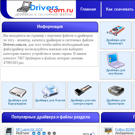
Главная
Как скачивать
Информация
Вы находитесь на странице с перечнем файлов и драйверов
по тегу - монитор, каталога драйверов и системных файлов
Драйвера для
Видеокарт
Drivers.com.ru
, для того чтобы найти необходимый вам
файл/драйвер воспользуйтесь поиском или выберите
категорию вашего устройства в меню справа. В нашем
каталоге
7467 драйверов и файлов
, которые скачаны
47995303 раз.
Драйвера для
ноутбуков
Драйвера для
Драйвера для Факсов
Драйвера для com
Драйвера для
Картридеров
контроллеров
Проекторов
Популярные драйвера и файлы раздела
HP LaserJet 1010
Fujitsu B22W
Рейтинг :
добавлено :
303