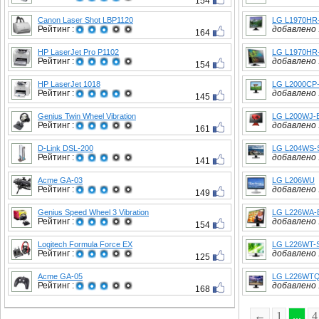
154
Canon Laser Shot LBP1120
LG L1970HR
Рейтинг :
добавлено :
164
HP LaserJet Pro P1102
LG L1970HR
Рейтинг :
добавлено :
154
HP LaserJet 1018
LG L2000CP
Рейтинг :
добавлено :
145
Genius Twin Wheel Vibration
LG L200WJ-
Рейтинг :
добавлено :
161
D-Link DSL-200
LG L204WS-
Рейтинг :
добавлено :
141
Acme GA-03
LG L206WU
Рейтинг :
добавлено :
149
Genius Speed Wheel 3 Vibration
LG L226WA-
Рейтинг :
добавлено :
154
Logitech Formula Force EX
LG L226WT-
Рейтинг :
добавлено :
125
Acme GA-05
LG L226WT
Рейтинг :
добавлено :
168
←
1
...
4