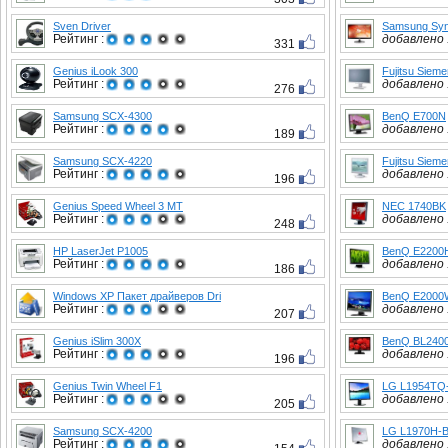
Sven Driver
Samsung Sy
Рейтинг :
добавлено :
331
Genius iLook 300
Fujitsu Siem
Рейтинг :
добавлено :
276
Samsung SCX-4300
BenQ E700N
Рейтинг :
добавлено :
189
Samsung SCX-4220
Fujitsu Siem
Рейтинг :
добавлено :
196
Genius Speed Wheel 3 MT
NEC 1740BK
Рейтинг :
добавлено :
248
HP LaserJet P1005
BenQ E2200
Рейтинг :
добавлено :
186
Windows XP Пакет драйверов Dri
BenQ E2000
Рейтинг :
добавлено :
207
Genius iSlim 300X
BenQ BL240
Рейтинг :
добавлено :
196
Genius Twin Wheel F1
LG L1954TQ
Рейтинг :
добавлено :
205
Samsung SCX-4200
LG L1970H-
Рейтинг :
добавлено :