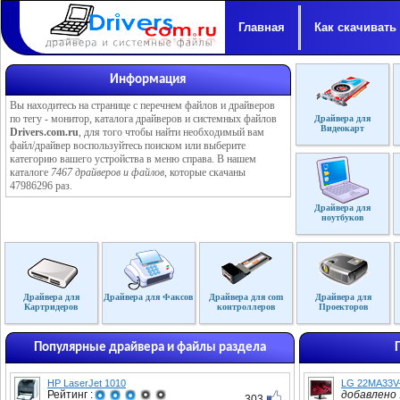
Главная
Как скачивать
Информация
Вы находитесь на странице с перечнем файлов и драйверов
по тегу - монитор, каталога драйверов и системных файлов
Драйвера для
Видеокарт
Drivers.com.ru
, для того чтобы найти необходимый вам
файл/драйвер воспользуйтесь поиском или выберите
категорию вашего устройства в меню справа. В нашем
каталоге
7467 драйверов и файлов
, которые скачаны
47986296 раз.
Драйвера для
ноутбуков
Драйвера для
Драйвера для Факсов
Драйвера для com
Драйвера для
Картридеров
контроллеров
Проекторов
Популярные драйвера и файлы раздела
HP LaserJet 1010
LG 22MA33V
Рейтинг :
добавлено :
303