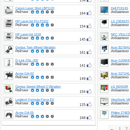
154
Canon Laser Shot LBP1120
Dell P1914S
Рейтинг :
добавлено :
164
HP LaserJet Pro P1102
LG 23EA53T
Рейтинг :
добавлено :
154
HP LaserJet 1018
NEC V91LCD
Рейтинг :
добавлено :
145
Genius Twin Wheel Vibration
Acer B276HU
Рейтинг :
добавлено :
161
D-Link DSL-200
Acer G206H
Рейтинг :
добавлено :
141
Acme GA-03
Acer S271HL
Рейтинг :
добавлено :
149
Genius Speed Wheel 3 Vibration
LG W2420R
Рейтинг :
добавлено :
154
Logitech Formula Force EX
ViewSonic V
Рейтинг :
добавлено :
125
Acme GA-05
Philips 274
Рейтинг :
добавлено :
168
←
1
2