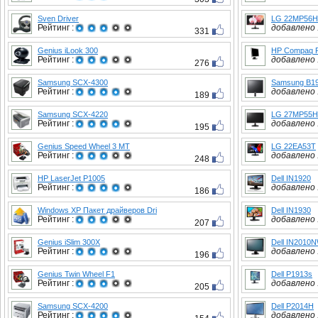
Sven Driver
LG 22MP56
Рейтинг :
добавлено :
331
Genius iLook 300
HP Compaq 
Рейтинг :
добавлено :
276
Samsung SCX-4300
Samsung B1
Рейтинг :
добавлено :
189
Samsung SCX-4220
LG 27MP55
Рейтинг :
добавлено :
195
Genius Speed Wheel 3 MT
LG 22EA53T
Рейтинг :
добавлено :
248
HP LaserJet P1005
Dell IN1920
Рейтинг :
добавлено :
186
Windows XP Пакет драйверов Dri
Dell IN1930
Рейтинг :
добавлено :
207
Genius iSlim 300X
Dell IN2010
Рейтинг :
добавлено :
196
Genius Twin Wheel F1
Dell P1913s
Рейтинг :
добавлено :
205
Samsung SCX-4200
Dell P2014H
Рейтинг :
добавлено :