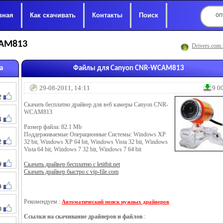
вная
Как скачивать
Контакты
Поиск
CAM813
Drivers.com.
а
Файлы для Canyon CNR-WCAM813
29-08-2011, 14:11
9 0
2
Скачать бесплатно драйвер для веб камеры Canyon CNR-
WCAM813
4
Размер файла: 82.1 Mb
Поддерживаемые Операционные Системы: Windows XP
2
32 bit, Windows XP 64 bit, Windows Vista 32 bit, Windows
Vista 64 bit, Windows 7 32 bit, Windows 7 64 bit
9
Скачать драйвер бесплатно с letitbit.net
Скачать драйвер быстро с vip-file.com
9
Рекомендуем :
Автоматический поиск нужных драйверов
0
Ссылки на скачивание драйверов и файлов
: