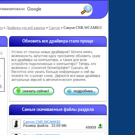
ru
»
Драйвера для веб камеры
»
Canyon
» Canyon CNR-WCAM813
Обновить все драйвера стало проще
02
Самые скачиваемые файлы раздела
Canyon CNR-WCAM43G
Размер файла : 33.69 Mb
49909