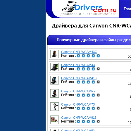
Гла
Драйвера для Canyon CNR-W
Популярные драйвера и файлы раздел
Canyon CNR-WCAM43G
Рейтинг :
2
Canyon CNR-WCAM43
Рейтинг :
1
Canyon CNR-WCAM413
Рейтинг :
1
Canyon CNR-WCAMN2
Рейтинг :
Canyon CNR-WCAM73
Рейтинг :
Canyon CNR-WCAM913
Рейтинг :
1
Canyon CNR-WCAM53