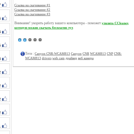
7
Ссылка на скачивание #1
Ссылка на скачивание #2
Ссылка на скачивание #3
6
Внимание! укорить работу вашего компьютера - поможет
утилита CCleaner,
.
которую можно скачать бесплатно тут
4
5
Теги :
Canyon CNR-WCAM813
Canyon
CNR
WCAM813
CNP
CNR-
WCAM813
drivers
web cam
драйвер
веб камера
3
2
2
2
2
1