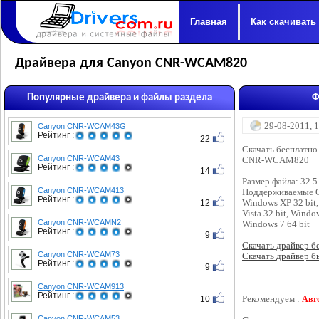
Главная
Как скачивать
Драйвера для Canyon CNR-WCAM820
Популярные драйвера и файлы раздела
Ф
29-08-2011, 
Canyon CNR-WCAM43G
Рейтинг :
22
Скачать бесплатно
Canyon CNR-WCAM43
CNR-WCAM820
Рейтинг :
14
Размер файла: 32.
Canyon CNR-WCAM413
Поддерживаемые 
Рейтинг :
12
Windows XP 32 bit,
Vista 32 bit, Windo
Canyon CNR-WCAMN2
Windows 7 64 bit
Рейтинг :
9
Скачать драйвер бес
Canyon CNR-WCAM73
Скачать драйвер бы
Рейтинг :
9
Canyon CNR-WCAM913
Рейтинг :
10
Рекомендуем :
Авт
Canyon CNR-WCAM53