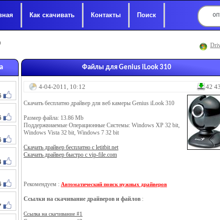
вная
Как скачивать
Контакты
Поиск
0
Dri
а
Файлы для Genius iLook 310
4-04-2011, 10:12
42 4
6
Скачать бесплатно драйвер для веб камеры Genius iLook 310
6
Размер файла: 13.86 Mb
Поддержвиаемые Операционные Системы: Windows XP 32 bit,
Windows Vista 32 bit, Windows 7 32 bit
6
Скачать драйвер бесплатно с letitbit.net
Скачать драйвер быстро с vip-file.com
4
6
Рекомендуем :
Автоматический поиск нужных драйверов
Ссылки на скачивание драйверов и файлов
:
7
Ссылка на скачивание #1