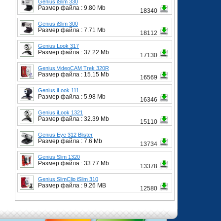
Genius iSlim 330
Размер файла : 9.80 Mb
18340
Genius iSlim 300
Размер файла : 7.71 Mb
18112
Genius Look 317
Размер файла : 37.22 Mb
17130
Genius VideoCAM Trek 320R
Размер файла : 15.15 Mb
16569
Genius iLook 111
Размер файла : 5.98 Mb
16346
Genius iLook 1321
Размер файла : 32.39 Mb
15110
Genius Eye 312 Blister
Размер файла : 7.6 Mb
13734
Genius Slim 1320
Размер файла : 33.77 Mb
13378
Genius SlimClip iSlim 310
Размер файла : 9.26 MB
12580