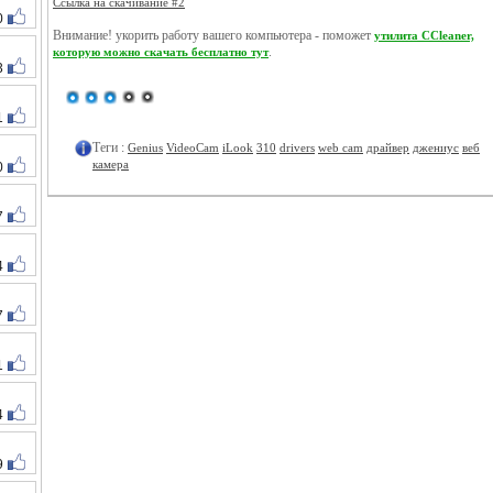
Ссылка на скачивание #2
0
Внимание! укорить работу вашего компьютера - поможет
утилита CCleaner,
.
которую можно скачать бесплатно тут
3
1
Теги :
Genius
VideoCam
iLook
310
drivers
web cam
драйвер
джениус
веб
камера
0
7
4
7
1
4
9