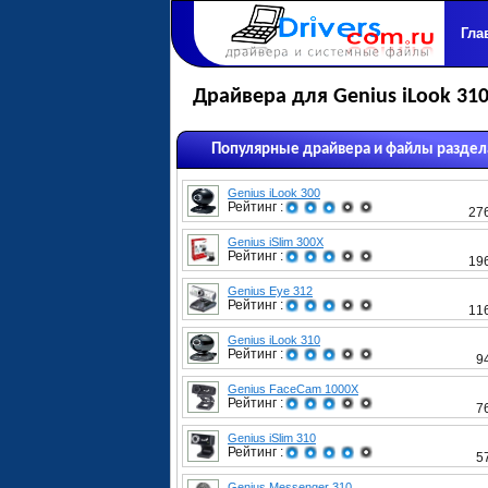
Гла
Драйвера для Genius iLook 31
Популярные драйвера и файлы раздел
Genius iLook 300
Рейтинг :
27
Genius iSlim 300X
Рейтинг :
19
Genius Eye 312
Рейтинг :
11
Genius iLook 310
Рейтинг :
9
Genius FaceCam 1000X
Рейтинг :
7
Genius iSlim 310
Рейтинг :
5
Genius Messenger 310