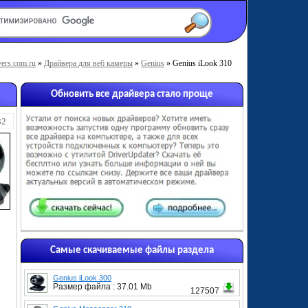
vers.com.ru
»
Драйвера для веб камеры
»
Genius
» Genius iLook 310
Обновить все драйвера стало проще
32
Самые скачиваемые файлы раздела
Genius iLook 300
Размер файла : 37.01 Mb
127507