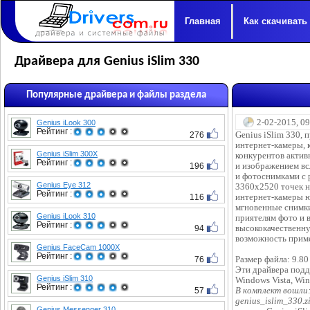
Главная
Как скачивать
Драйвера для Genius iSlim 330
Популярные драйвера и файлы раздела
2-02-2015, 0
Genius iLook 300
Рейтинг :
276
Genius iSlim 330, 
интернет-камеры, 
Genius iSlim 300X
конкурентов актив
Рейтинг :
196
и изображением в
и фотоснимками с 
Genius Eye 312
3360х2520 точек 
Рейтинг :
116
интернет-камеры 
мгновенные снимк
Genius iLook 310
приятелям фото и 
Рейтинг :
94
высококачественну
возможность приме
Genius FaceCam 1000X
Рейтинг :
76
Размер файла: 9.8
Эти драйвера под
Genius iSlim 310
Windows Vista, Wi
Рейтинг :
57
В комплект вошли
genius_islim_330.z
Genius Messenger 310