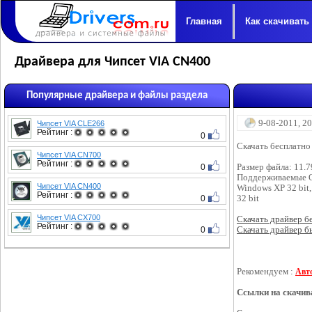
Главная
Как скачивать
Драйвера для Чипсет VIA CN400
Популярные драйвера и файлы раздела
9-08-2011, 2
Чипсет VIA CLE266
Рейтинг :
0
Скачать бесплатно
Чипсет VIA CN700
Рейтинг :
0
Размер файла: 11.
Поддерживаемые 
Чипсет VIA CN400
Windows XP 32 bit,
Рейтинг :
0
32 bit
Чипсет VIA CX700
Скачать драйвер бес
Рейтинг :
0
Скачать драйвер бы
Рекомендуем :
Авт
Ссылки на скачив