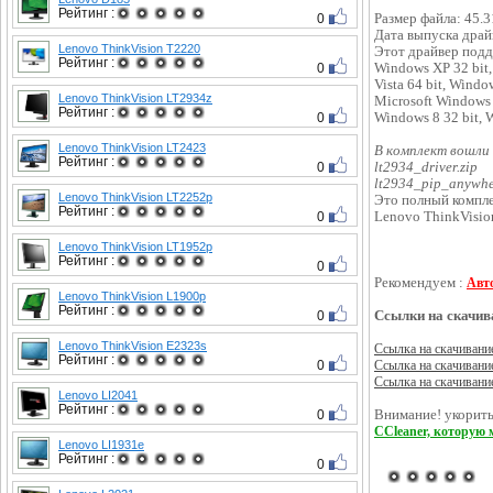
Рейтинг :
0
Размер файла: 45.
Дата выпуска драй
Lenovo ThinkVision T2220
Этот драйвер подд
Рейтинг :
0
Windows XP 32 bit,
Vista 64 bit, Wind
Lenovo ThinkVision LT2934z
Microsoft Windows 
Рейтинг :
0
Windows 8 32 bit, W
Lenovo ThinkVision LT2423
В комплект вошли
Рейтинг :
0
lt2934_driver.zip
lt2934_pip_anywhe
Lenovo ThinkVision LT2252p
Это полный компле
Рейтинг :
0
Lenovo ThinkVisio
Lenovo ThinkVision LT1952p
Рейтинг :
0
Рекомендуем :
Авт
Lenovo ThinkVision L1900p
Рейтинг :
0
Ссылки на скачив
Lenovo ThinkVision E2323s
Ссылка на скачивани
Рейтинг :
0
Ссылка на скачивани
Ссылка на скачивани
Lenovo LI2041
Рейтинг :
0
Внимание! укорить
CCleaner, которую 
Lenovo LI1931e
Рейтинг :
0