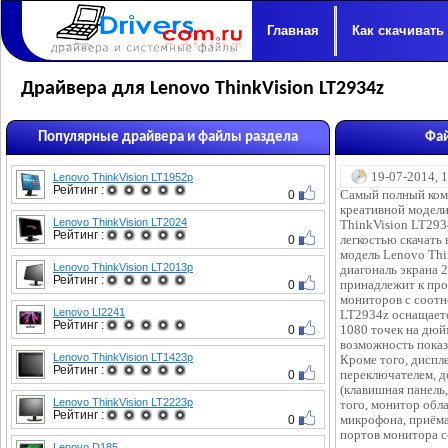
Главная
Как скачивать
Драйвера для Lenovo ThinkVision LT2934z
Популярные драйвера и файлы раздела
Фай
19-07-2014, 
Lenovo ThinkVision LT1952p
Рейтинг :
0
Самый полный ком
креативной модел
Lenovo ThinkVision LT2024
ThinkVision LT2934
Рейтинг :
0
легкостью скачать 
модель Lenovo Thi
Lenovo ThinkVision LT2013p
диагональ экрана 
Рейтинг :
0
принадлежит к пр
мониторов с соотн
Lenovo LI2241
LT2934z оснащаетс
Рейтинг :
0
1080 точек на дюйм
возможность показ
Lenovo ThinkVision LT1423p
Кроме того, дисп
Рейтинг :
0
переключателем, д
(клавишная панель
Lenovo ThinkVision LT2223p
того, монитор обл
Рейтинг :
0
микрофона, приёма
портов монитора с
Lenovo D185