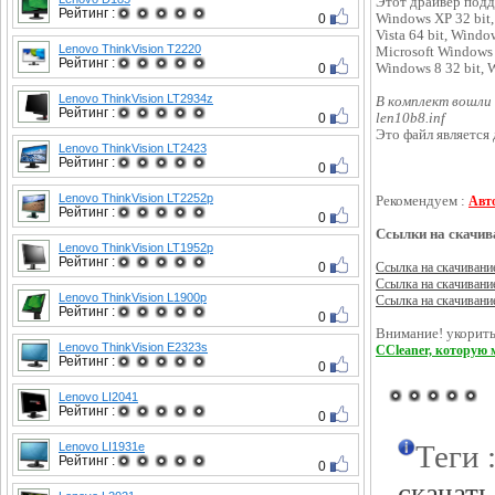
Этот драйвер подд
Рейтинг :
0
Windows XP 32 bit,
Vista 64 bit, Wind
Lenovo ThinkVision T2220
Microsoft Windows 
Рейтинг :
0
Windows 8 32 bit, W
Lenovo ThinkVision LT2934z
В комплект вошли
Рейтинг :
0
len10b8.inf
Это файл является
Lenovo ThinkVision LT2423
Рейтинг :
0
Lenovo ThinkVision LT2252p
Рекомендуем :
Авт
Рейтинг :
0
Ссылки на скачив
Lenovo ThinkVision LT1952p
Рейтинг :
0
Ссылка на скачивани
Ссылка на скачивани
Lenovo ThinkVision L1900p
Ссылка на скачивани
Рейтинг :
0
Внимание! укорить
Lenovo ThinkVision E2323s
CCleaner, которую 
Рейтинг :
0
Lenovo LI2041
Рейтинг :
0
Теги 
Lenovo LI1931e
Рейтинг :
0
скачать