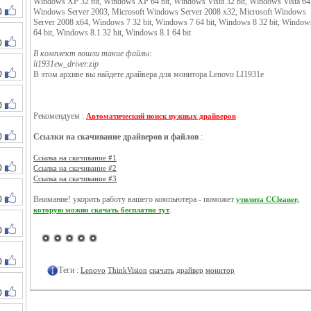
Windows XP 32 bit, Windows XP 64 bit, Windows Vista 32 bit, Windows Vista 64 
0
Windows Server 2003, Microsoft Windows Server 2008 x32, Microsoft Windows
Server 2008 x64, Windows 7 32 bit, Windows 7 64 bit, Windows 8 32 bit, Window
64 bit, Windows 8.1 32 bit, Windows 8.1 64 bit
0
В комплект вошли такие файлы:
li1931ew_driver.zip
0
В этом архиве вы найдете драйвера для монитора Lenovo LI1931e
0
Рекомендуем :
Автоматический поиск нужных драйверов
0
Ссылки на скачивание драйверов и файлов
:
Ссылка на скачивание #1
0
Ссылка на скачивание #2
Ссылка на скачивание #3
0
Внимание! укорить работу вашего компьютера - поможет
утилита CCleaner,
.
которую можно скачать бесплатно тут
0
0
Теги :
Lenovo
ThinkVision
скачать
драйвер
монитор
0