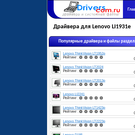
Гла
Драйвера для Lenovo LI1931e
Популярные драйвера и файлы раздел
Lenovo ThinkVision LT1952p
Рейтинг :
Lenovo ThinkVision LT2024
Рейтинг :
Lenovo ThinkVision LT2013p
Рейтинг :
Lenovo LI2241
Рейтинг :
Lenovo ThinkVision LT1423p
Рейтинг :
Lenovo ThinkVision LT2223p
Рейтинг :
Lenovo D185