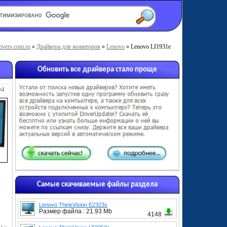
ivers.com.ru
»
Драйвера для мониторов
»
Lenovo
» Lenovo LI1931e
Обновить все драйвера стало проще
04
Самые скачиваемые файлы раздела
Lenovo ThinkVision E2323s
Размер файла : 21.93 Mb
4148