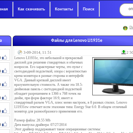
вная
Как скачивать
Контакты
Поиск
Dr
а
Файлы для Lenovo LI1931e
3-09-2014, 11:51
2 5
0
Lenovo LI1931e, это небольшой и прекрасный
дисплей для решения стандартных и обычных
вопросов. Его характерные черты, это пульт с
0
светодиодной подсветкой, опора с вероятностью
крена монитора в разные стороны и интерфейс
VGA. Данный крепкий дисплей имеет
0
вразумительную стоимость. А также эта 18.5-
дюймовая панель с светодиодной подсветкой
обладает разрешением в 1366 х 768 точек на
0
дюйм, при форм факторе 16:9, имеет и
стандартный разъем VGA, плюс меню настроек, в 8 разных стилях. Lenovo
LI1931ew отвечает всем эталонам типа: Energy Star 6.0. В общем отличный
0
монитор для разнообразного применения его.
Размер файла: 28.55 Mb
0
Дата выпуска драйвера: 07/27/2014
Этот драйвер поддерживает такие операционные системы: