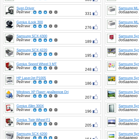
Sven Driver
Samsung ML
Рейтинг :
добавлено :
331
Genius iLook 300
Samsung ML
Рейтинг :
добавлено :
276
Samsung SCX-4300
Samsung Syn
Рейтинг :
добавлено :
189
Samsung SCX-4220
Samsung Sy
Рейтинг :
добавлено :
195
Genius Speed Wheel 3 MT
Samsung Syn
Рейтинг :
добавлено :
248
HP LaserJet P1005
Samsung Syn
Рейтинг :
добавлено :
186
Windows XP Пакет драйверов Dri
Samsung Sy
Рейтинг :
добавлено :
207
Genius iSlim 300X
Samsung Sy
Рейтинг :
добавлено :
196
Genius Twin Wheel F1
Samsung Syn
Рейтинг :
добавлено :
205
Samsung SCX-4200
Samsung Sy
Рейтинг :
добавлено :