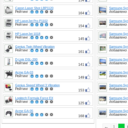
154
Canon Laser Shot LBP1120
Samsung Sy
Рейтинг :
добавлено :
164
HP LaserJet Pro P1102
Samsung Sy
Рейтинг :
добавлено :
154
HP LaserJet 1018
Samsung Syn
Рейтинг :
добавлено :
145
Genius Twin Wheel Vibration
Samsung Syn
Рейтинг :
добавлено :
161
D-Link DSL-200
Samsung Syn
Рейтинг :
добавлено :
141
Acme GA-03
Samsung Sy
Рейтинг :
добавлено :
149
Genius Speed Wheel 3 Vibration
Samsung Sy
Рейтинг :
добавлено :
153
Logitech Formula Force EX
Samsung Sy
Рейтинг :
добавлено :
125
Acme GA-05
Samsung Sy
Рейтинг :
добавлено :
168
←
1
...