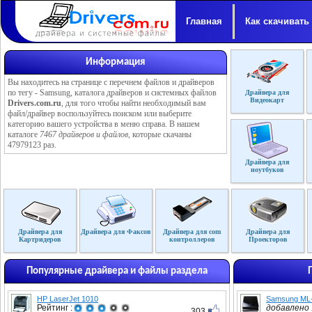
Главная
Как скачивать
Информация
Вы находитесь на странице с перечнем файлов и драйверов
по тегу - Samsung, каталога драйверов и системных файлов
Драйвера для
Видеокарт
Drivers.com.ru
, для того чтобы найти необходимый вам
файл/драйвер воспользуйтесь поиском или выберите
категорию вашего устройства в меню справа. В нашем
каталоге
7467 драйверов и файлов
, которые скачаны
47979123 раз.
Драйвера для
ноутбуков
Драйвера для
Драйвера для Факсов
Драйвера для com
Драйвера для
Картридеров
контроллеров
Проекторов
Популярные драйвера и файлы раздела
HP LaserJet 1010
Samsung ML
Рейтинг :
добавлено :
303