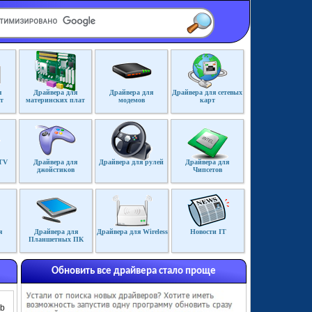
я
Драйвера для
Драйвера для
Драйвера для сетевых
т
материнских плат
модемов
карт
TV
Драйвера для
Драйвера для рулей
Драйвера для
джойстиков
Чипсетов
я
Драйвера для
Драйвера для Wireless
Новости IT
Планшетных ПК
Обновить все драйвера стало проще
Mb