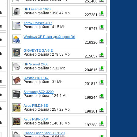
251408
HP LaserJet 1020
Mb
Размер файла : 398.47 Mb
227281
Xerox Phaser 3117
Mb
Размер файла : 41.5 Mb
219747
Windows XP Пакет драйверов Dri
Mb
216320
GIGABYTE GA-8IE
Mb
Размер файла : 279.53 Mb
215657
HP Scanjet 2400
Mb
Размер файла : 7.32 Mb
204816
Biostar I945P-A7
Mb
Размер файла : 31 Mb
201812
Samsung SCX 3200
Mb
Размер файла : 124.4 Mb
199244
Asus P5LD2-SE
Mb
Размер файла : 257.22 Mb
198301
Asus P5KPL-AM
Mb
Размер файла : 148.16 Mb
197388
Canon Laser Shot LBP1120