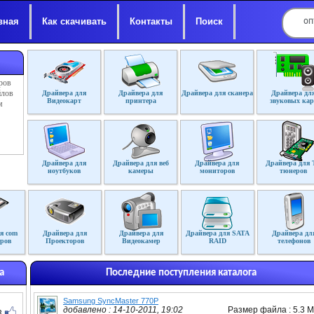
вная
Как скачивать
Контакты
Поиск
ров
йлов
Драйвера для
Драйвера для
Драйвера для сканера
Драйвера дл
Видеокарт
принтера
звуковых кар
м
Драйвера для
Драйвера для веб
Драйвера для
Драйвера для 
ноутбуков
камеры
мониторов
тюнеров
я com
Драйвера для
Драйвера для
Драйвера для SATA
Драйвера дл
ров
Проекторов
Видеокамер
RAID
телефонов
а
Последние поступления каталога
Samsung SyncMaster 770P
добавлено : 14-10-2011, 19:02
Размер файла : 5.3 
3