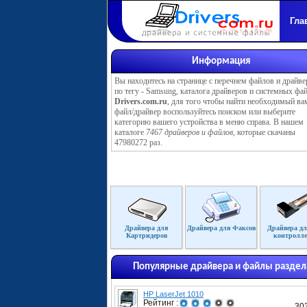
Гла
Информация
Вы находитесь на странице с перечнем файлов и драйве
по тегу - Samsung, каталога драйверов и системных фа
Drivers.com.ru
, для того чтобы найти необходимый ва
файл/драйвер воспользуйтесь поиском или выберите
категорию вашего устройства в меню справа. В нашем
каталоге
7467 драйверов и файлов
, которые скачаны
47980272 раз.
Драйвера для
Драйвера для Факсов
Драйвера дл
Картридеров
контролле
Популярные драйвера и файлы раздел
HP LaserJet 1010
Рейтинг :
30