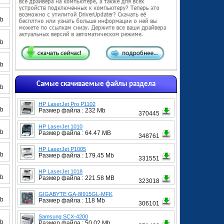
Mb
Mb
Mb
Самые скачиваемые файлы раздела
Mb
HP LaserJet Pro P1102
Mb
Размер файла : 232 Mb
370445
HP LaserJet 1010
Mb
Размер файла : 64.47 MB
348761
HP LaserJet P1005
Mb
Размер файла : 179.45 Mb
331551
HP LaserJet 1018
Mb
Размер файла : 221.58 MB
323018
GIGABYTE GA-8I915GL-MFK
Mb
Размер файла : 118 Mb
306101
Samsung SCX-4200
Mb
Размер файла : 50.02 Mb