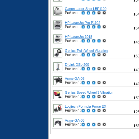
15
Canon Laser Shot LBP1120
Рейтинг :
16
HP LaserJet Pro P1102
Рейтинг :
15
HP LaserJet 1018
Рейтинг :
14
Genius Twin Wheel Vibration
Рейтинг :
16
D-Link DSL-200
Рейтинг :
14
Acme GA-03
Рейтинг :
14
Genius Speed Wheel 3 Vibration
Рейтинг :
15
Logitech Formula Force EX
Рейтинг :
12
Acme GA-05
Рейтинг :
16