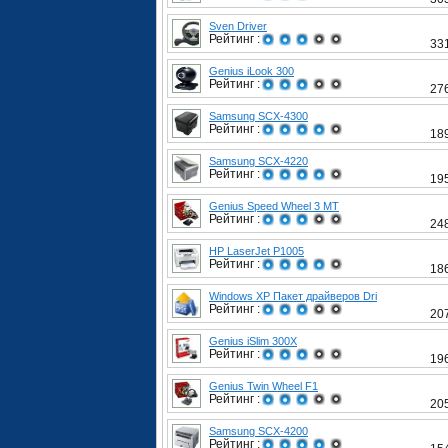
Sven Driver
Рейтинг :
33
Genius iLook 300
Рейтинг :
27
Samsung SCX-4300
Рейтинг :
18
Samsung SCX-4220
Рейтинг :
19
Genius Speed Wheel 3 MT
Рейтинг :
24
HP LaserJet P1005
Рейтинг :
18
Windows XP Пакет драйверов Dri
Рейтинг :
20
Genius iSlim 300X
Рейтинг :
19
Genius Twin Wheel F1
Рейтинг :
20
Samsung SCX-4200
Рейтинг :