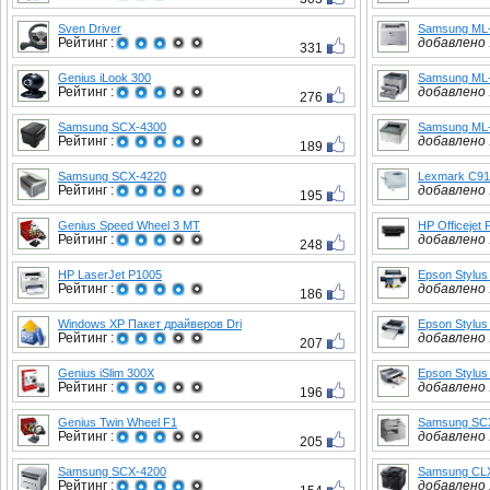
Sven Driver
Samsung ML
Рейтинг :
добавлено :
331
Genius iLook 300
Samsung ML
Рейтинг :
добавлено :
276
Samsung SCX-4300
Samsung ML
Рейтинг :
добавлено :
189
Samsung SCX-4220
Lexmark C91
Рейтинг :
добавлено :
195
Genius Speed Wheel 3 MT
HP Officejet
Рейтинг :
добавлено :
248
HP LaserJet P1005
Epson Stylus
Рейтинг :
добавлено :
186
Windows XP Пакет драйверов Dri
Epson Stylus
Рейтинг :
добавлено :
207
Genius iSlim 300X
Epson Stylus
Рейтинг :
добавлено :
196
Genius Twin Wheel F1
Samsung SC
Рейтинг :
добавлено :
205
Samsung SCX-4200
Samsung CL
Рейтинг :
добавлено :