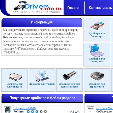
Главная
Как скачивать
Информация
Вы находитесь на странице с перечнем файлов и драйверов
по тегу - printer, каталога драйверов и системных файлов
Драйвера для
Видеокарт
Drivers.com.ru
, для того чтобы найти необходимый вам
файл/драйвер воспользуйтесь поиском или выберите
категорию вашего устройства в меню справа. В нашем
каталоге
7467 драйверов и файлов
, которые скачаны
47986078 раз.
Драйвера для
ноутбуков
Драйвера для
Драйвера для Факсов
Драйвера для com
Драйвера для
Картридеров
контроллеров
Проекторов
Популярные драйвера и файлы раздела
HP LaserJet 1010
Lexmark Mon
Рейтинг :
добавлено :
303