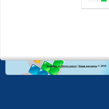
|
© 2010
Драйвера на Drivers.com.ru
Наши партнеры