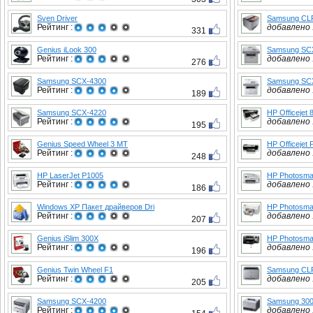
Sven Driver
Samsung CL
Рейтинг :
добавлено :
331
Genius iLook 300
Samsung SC
Рейтинг :
добавлено :
276
Samsung SCX-4300
Samsung SC
Рейтинг :
добавлено :
189
Samsung SCX-4220
HP Officejet 
Рейтинг :
добавлено :
195
Genius Speed Wheel 3 MT
HP Officejet 
Рейтинг :
добавлено :
248
HP LaserJet P1005
HP Photosma
Рейтинг :
добавлено :
186
Windows XP Пакет драйверов Dri
HP Photosma
Рейтинг :
добавлено :
207
Genius iSlim 300X
HP Photosma
Рейтинг :
добавлено :
196
Genius Twin Wheel F1
Samsung CL
Рейтинг :
добавлено :
205
Samsung SCX-4200
Samsung 30
Рейтинг :
добавлено :