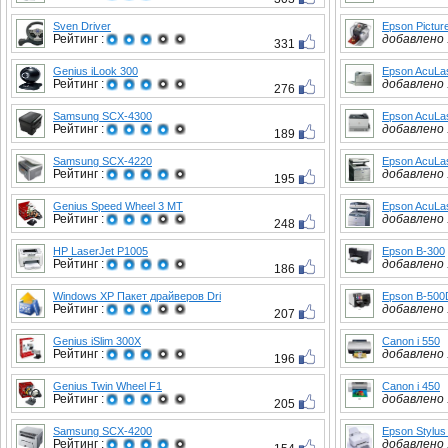
Sven Driver
Epson Pictur
Рейтинг :
добавлено :
331
Genius iLook 300
Epson AcuLa
Рейтинг :
добавлено :
276
Samsung SCX-4300
Epson AcuLa
Рейтинг :
добавлено :
189
Samsung SCX-4220
Epson AcuLa
Рейтинг :
добавлено :
195
Genius Speed Wheel 3 MT
Epson AcuLa
Рейтинг :
добавлено :
248
HP LaserJet P1005
Epson B-300
Рейтинг :
добавлено :
186
Windows XP Пакет драйверов Dri
Epson B-50
Рейтинг :
добавлено :
207
Genius iSlim 300X
Canon i 550
Рейтинг :
добавлено :
196
Genius Twin Wheel F1
Canon i 450
Рейтинг :
добавлено :
205
Samsung SCX-4200
Epson Stylus
Рейтинг :
добавлено :