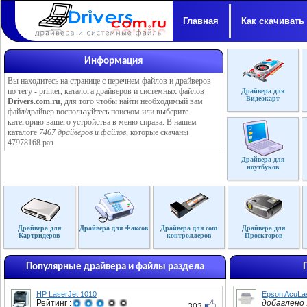
Главная
Как скачивать
Информация
Вы находитесь на странице с перечнем файлов и драйверов
по тегу - printer, каталога драйверов и системных файлов
Драйвера для
Видеокарт
Drivers.com.ru
, для того чтобы найти необходимый вам
файл/драйвер воспользуйтесь поиском или выберите
категорию вашего устройства в меню справа. В нашем
каталоге
7467 драйверов и файлов
, которые скачаны
47978168 раз.
Драйвера для
ноутбуков
Драйвера для
Драйвера для Факсов
Драйвера для com
Драйвера для
Картридеров
контроллеров
Проекторов
Популярные драйвера и файлы раздела
HP LaserJet 1010
Epson AcuLa
Рейтинг :
добавлено :
303